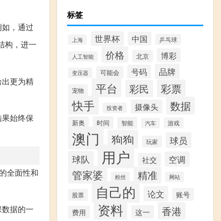
标签
例如，通过
世界杯
中国
乒乓球
上海
结构，进一
价格
博彩
北京
人工智能
品牌
号码
可能会
变压器
给出更为精
平台
彩票
彩民
宠物
快手
数据
摄像头
投资者
结果始终保
新奥
时间
智能
游戏
汽车
澳门
狗狗
球员
玩家
用户
球队
空调
社交
的全面性和
管家婆
精准
粉丝
网站
自己的
论文
账号
股票
资料
保数据的一
香港
这一
费用