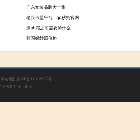
广东女装品牌大全集
老兵卡盟平台 - qq秒赞官网
涂bb霜之前需要涂什么
韩国婚纱照价格
|
网站地图
皖ICP备11013507号
，我们会及时纠正，谢谢