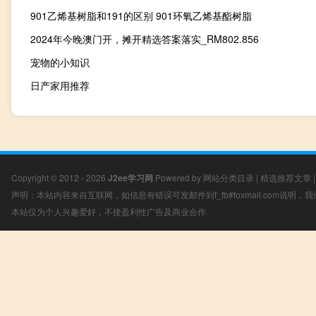
901乙烯基树脂和191的区别 901环氧乙烯基酯树脂
2024年今晚澳门开，摊开精选答案落实_RM802.856
宠物的小知识
日产家用推荐
Copyright © 2012 - 2026
J2ee学习网
Powered by
网站分类目录
|
精选推荐文章
声明：本站内容来自互联网，如信息有错误可发邮件到f_fb#foxmail.com说明
本站仅为个人兴趣爱好，不接盈利性广告及商业合作