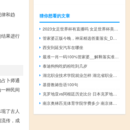
规律和趋
猜你想看的文章
2023女足世界杯有直播吗 女足世界杯美国队
馈结果进行
管家婆正版今晚，神采精选答案落实_DDP8.455
西安到延安汽车在哪坐
最准一肖一码100%管家婆__解释落实准入制度-2319.ISO.462
泰迪狗狗吃奶粉吃到几岁
湖北职业技术学院就业怎样 湖北省职业技术学院
的占卜师通
基督教祷告语100句
为一种民间
克罗地亚vs阿根廷历史比分 日本克罗地亚比分网易
南京奥林匹克体育学院学费多少 南京体育学院奥林匹克学院
体现了古人
间流传，成