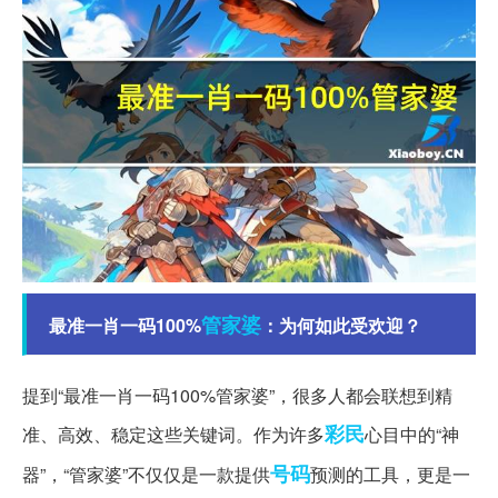
管家婆
最准一肖一码100%
：为何如此受欢迎？
提到“最准一肖一码100%管家婆”，很多人都会联想到精
彩民
准、高效、稳定这些关键词。作为许多
心目中的“神
号码
器”，“管家婆”不仅仅是一款提供
预测的工具，更是一