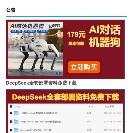
公告
DeepSeek全套部署资料免费下载