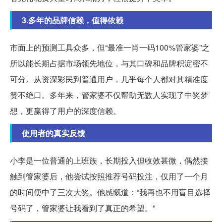
3.多年的品牌信赖，值得依赖
市面上的预测工具众多，但“最准一肖一码100%管家婆”之
所以能长期占据市场领先地位，与其口碑和品牌积淀密不
可分。从资深彩民到普通用户，几乎每个人都对其精准度
赞不绝口。多年来，管家婆不仅帮助无数人实现了中奖梦
想，更赢得了用户的深度信赖。
使用者的真实反馈
小李是一位普通的上班族，长期投入但收效甚微，偶然接
触到管家婆后，他尝试按照推荐号码投注，仅用了一个月
的时间便中了三次大奖。他感慨道：“我再也不用盲目选择
号码了，管家婆让我看到了真正的希望。”