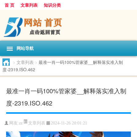
首 页
文章列表
知识分类
网站导航
>
文章列表
>
最准一肖一码100%管家婆__解释落实准入制
度-2319.ISO.462
最准一肖一码100%管家婆__解释落实准入制
度-2319.ISO.462
文章列表
网友:
zz
2024-11-26 20:01:21