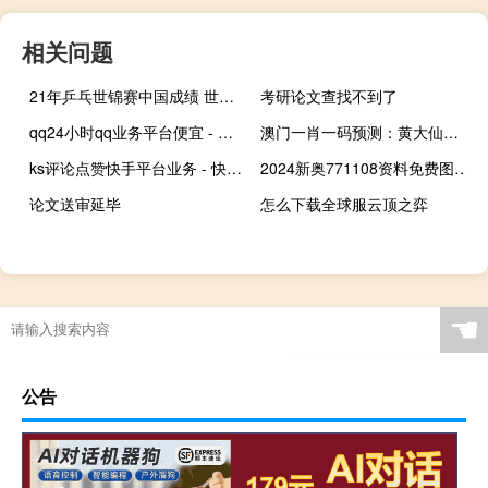
相关问题
21年乒乓世锦赛中国成绩 世锦赛乒乓球2021
考研论文查找不到了
qq24小时qq业务平台便宜 - 快手作品点赞微信支付
澳门一肖一码预测：黄大仙救世网资料在哪里看到的啊-成语解释落实-3494.V1.215
ks评论点赞快手平台业务 - 快手刷call24小时在线_快手打金每天三小时三十块钱
2024新奥771108资料免费图库_智能AI深度解析_AI助手版g12.64.1431
论文送审延毕
怎么下载全球服云顶之弈
☚
公告