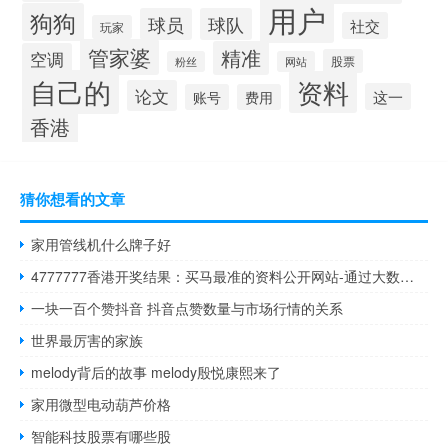
用户
狗狗
球员
球队
社交
玩家
管家婆
精准
空调
股票
粉丝
网站
自己的
资料
论文
这一
账号
费用
香港
猜你想看的文章
家用管线机什么牌子好
4777777香港开奖结果：买马最准的资料公开网站-通过大数据解释落实-3207.CC.157
一块一百个赞抖音 抖音点赞数量与市场行情的关系
世界最厉害的家族
melody背后的故事 melody殷悦康熙来了
家用微型电动葫芦价格
智能科技股票有哪些股