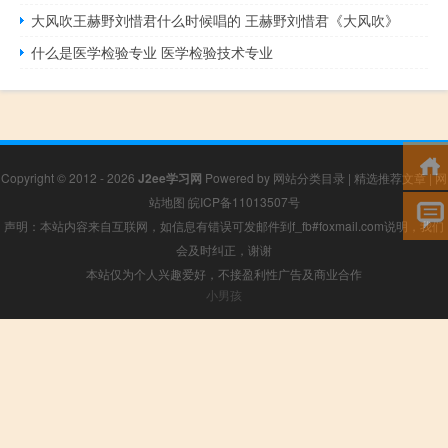
大风吹王赫野刘惜君什么时候唱的 王赫野刘惜君《大风吹》
什么是医学检验专业 医学检验技术专业
Copyright © 2012 - 2026
J2ee学习网
Powered by
网站分类目录
|
精选推荐文章
|
网
站地图
皖ICP备11013507号
声明：本站内容来自互联网，如信息有错误可发邮件到f_fb#foxmail.com说明，我们
会及时纠正，谢谢
本站仅为个人兴趣爱好，不接盈利性广告及商业合作
小男孩