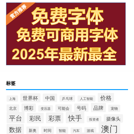
标签
价格
世界杯
中国
乒乓球
上海
人工智能
品牌
博彩
号码
北京
可能会
宠物
变压器
平台
快手
彩票
彩民
摄像头
投资者
澳门
数据
新奥
时间
智能
游戏
汽车