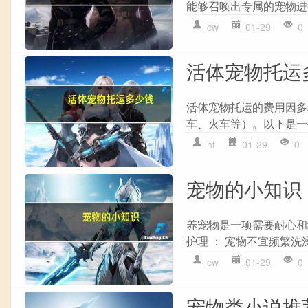
能够召唤出专属的宠物进行战
cw
01-29
0
活体宠物托运
活体宠物托运的费用因多
车、火车等）。以下是一些具
ht
01-29
0
宠物的小知识
养宠物是一项需要耐心和
护理 ： 宠物不宜频繁洗
cw
01-29
0
宠物类小说推