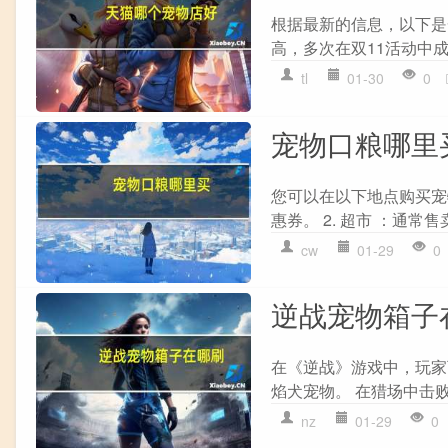
根据最新的信息，以下是
高，多次在双11活动中成
tl
01-30
0
宠物口粮哪里
您可以在以下地点购买宠
惠券。 2. 超市 ：通常
cw
01-29
0
逆战宠物箱子
在《逆战》游戏中，玩家可
焰犬宠物。 在猎场中击败
nz
01-29
0