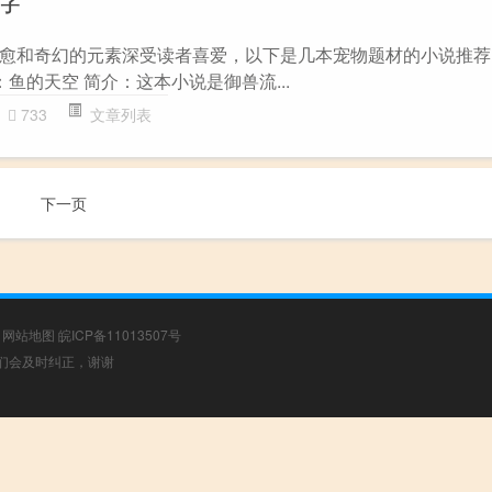
愈和奇幻的元素深受读者喜爱，以下是几本宠物题材的小说推荐
者：鱼的天空 简介：这本小说是御兽流...
733
文章列表
下一页
|
网站地图
皖ICP备11013507号
，我们会及时纠正，谢谢