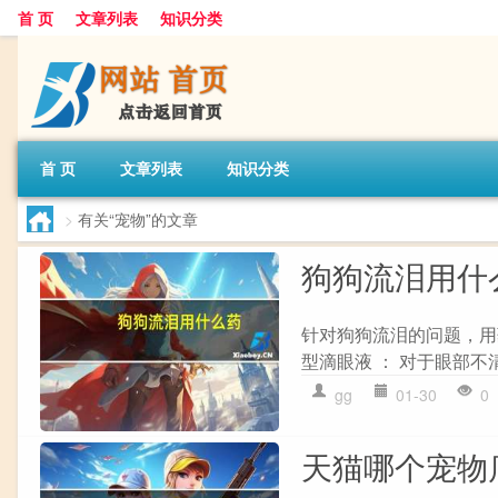
首 页
文章列表
知识分类
首 页
文章列表
知识分类
>
有关“宠物”的文章
狗狗流泪用什
针对狗狗流泪的问题，用
型滴眼液 ： 对于眼部不
gg
01-30
0
天猫哪个宠物