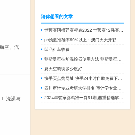
猜你想看的文章
世预赛阿根廷赛程表2022 世预赛12强赛国足赛程
pc预测准确率90%以上：澳门天天开彩资料查询-全面的解析落实-2383.ISO.526
航空、汽
凹凸租车收费
菲斯曼壁挂炉温控器使用方法 菲斯曼壁挂炉24小时热线
夏天空调调多少度好
快手买点赞网址 快手24小时自助免费下单软件
四川审计专业考研大学排名 审计学专业大学排名
2024年管家婆精准一肖61期,器重精选解释落实_BT1.1.99
. 洗澡与