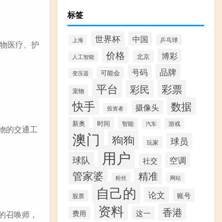
标签
世界杯
中国
乒乓球
上海
物医疗、护
价格
博彩
北京
人工智能
品牌
号码
可能会
变压器
平台
彩票
彩民
宠物
快手
数据
摄像头
投资者
新奥
时间
智能
游戏
汽车
宠物的交通工
澳门
狗狗
球员
玩家
用户
球队
空调
社交
管家婆
精准
粉丝
网站
自己的
论文
账号
股票
资料
香港
这一
费用
中的召唤师，