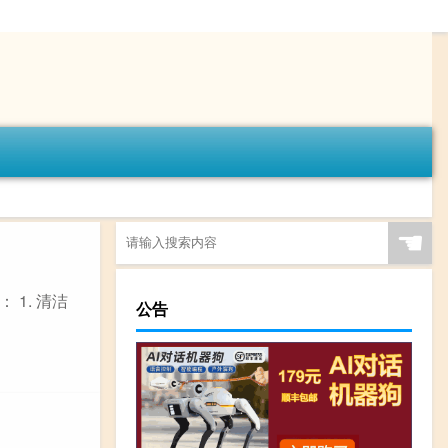
☚
1. 清洁
公告