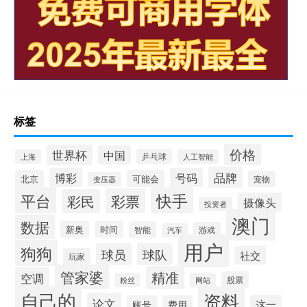
标签
价格
世界杯
中国
乒乓球
上海
人工智能
品牌
博彩
号码
北京
可能会
宠物
变压器
平台
快手
彩票
彩民
摄像头
投资者
澳门
数据
新奥
时间
智能
游戏
汽车
用户
狗狗
球员
球队
社交
玩家
管家婆
精准
空调
股票
粉丝
网站
自己的
资料
论文
这一
账号
费用