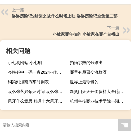
上一篇
洛洛历险记2结盟之战什么时候上映 洛洛历险记全集第二部
下一篇
小敏家哪年拍的 小敏家在哪个台播出
相关问题
小七刷网站 小七刷
拍婚纱照的钱谁出
今晚必中一码一肖2024--作答解释落实--安装版v312.368
哪里有股票交流群呀
铜梁到潼南汽车时刻表
世界上最珍贵的
袁弘张艺兴领证时间 袁弘张歆艺婚礼
新奥门天天开奖资料大全(新奥门特免费资料大全7456)--结论释义解释落实--V94.46.85
尾牙什么意思 腊月十六尾牙是啥意思
杭州科技职业技术学院与湖州职业技术学院比较 湖州职业技术学院地址
☚