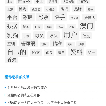
价格
世界杯
中国
乒乓球
上海
人工智能
品牌
博彩
号码
北京
可能会
宠物
变压器
平台
快手
彩票
彩民
摄像头
投资者
澳门
数据
新奥
时间
智能
游戏
汽车
用户
狗狗
球员
球队
社交
玩家
管家婆
精准
空调
股票
粉丝
网站
自己的
资料
论文
这一
账号
费用
香港
猜你想看的文章
乒乓球起源及发展历程简介
宠物狗公的贵还是母的
NBA历史十大巨人分别是 nba历史十大传奇巨星