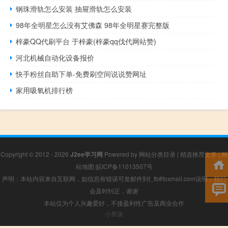
钢珠滑轨怎么安装 抽屉滑轨怎么安装
98年全明星怎么没有艾佛森 98年全明星赛完整版
梓豪QQ代刷平台 于梓豪(梓豪qq伐代网站赞)
河北机械自动化设备报价
快手粉丝自助下单-免费刷空间说说赞网址
家用吸氧机排行榜
Copyright © 2012 - 2026
J2ee学习网
Powered by
网站分类目录
|
精选推荐文章
|
网
站地图
皖ICP备11013507号
声明：本站内容来自互联网，如信息有错误可发邮件到f_fb#foxmail.com说明，我们
会及时纠正，谢谢
本站仅为个人兴趣爱好，不接盈利性广告及商业合作
小男孩