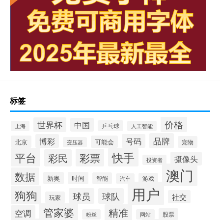
标签
价格
世界杯
中国
乒乓球
上海
人工智能
品牌
博彩
号码
北京
可能会
宠物
变压器
平台
快手
彩票
彩民
摄像头
投资者
澳门
数据
新奥
时间
智能
游戏
汽车
用户
狗狗
球员
球队
社交
玩家
管家婆
精准
空调
股票
粉丝
网站