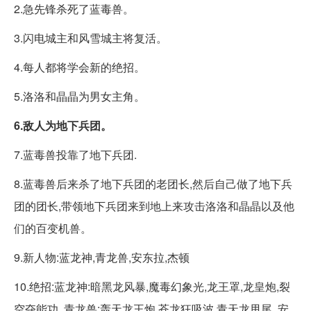
2.急先锋杀死了蓝毒兽。
3.闪电城主和风雪城主将复活。
4.每人都将学会新的绝招。
5.洛洛和晶晶为男女主角。
6.敌人为地下兵团。
7.蓝毒兽投靠了地下兵团.
8.蓝毒兽后来杀了地下兵团的老团长,然后自己做了地下兵
团的团长,带领地下兵团来到地上来攻击洛洛和晶晶以及他
们的百变机兽。
9.新人物:蓝龙神,青龙兽,安东拉,杰顿
10.绝招:蓝龙神:暗黑龙风暴,魔毒幻象光,龙王罩,龙皇炮,裂
空夺能功, 青龙兽:轰天龙王炮,苍龙狂吸波,青天龙甩尾, 安