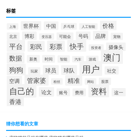
标签
价格
世界杯
中国
乒乓球
上海
人工智能
品牌
博彩
号码
北京
可能会
宠物
变压器
平台
快手
彩票
彩民
摄像头
投资者
澳门
数据
新奥
时间
智能
游戏
汽车
用户
狗狗
球员
球队
社交
玩家
管家婆
精准
空调
股票
粉丝
网站
自己的
资料
论文
这一
账号
费用
香港
猜你想看的文章