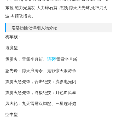
东拉:磁力光魔功,大力碎石剪, 杰顿:惊天火光球,死神刀刃
波,杰顿吸招功。
洛洛历险记详细人物介绍
机车族：
速度型——
连环
霹雳火：雷霆半月斩、
雷霆半月斩
急先锋：惊天浪涛杀、鬼影惊天浪涛杀
霹雳火急先锋，合击绝技：流影电光闪
霹雳火急先锋，终极绝技：月色血风暴
风火轮：九天雷霆双脚蹬、三星连环炮
空中型——