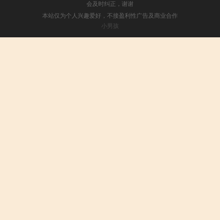
会及时纠正，谢谢
本站仅为个人兴趣爱好，不接盈利性广告及商业合作
小男孩