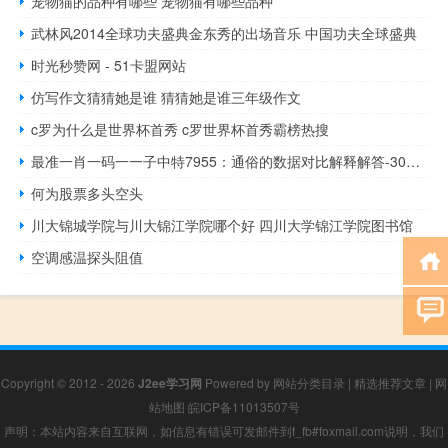
宠物猫的品种有哪些 宠物猫有哪些品种
武林风2014全球功夫盛典金东秀的出场音乐 中国功夫全球盛典
时光秒赞网 - 51卡盟网站
仿写作文猜猜她是谁 猜猜她是谁三年级作文
c罗为什么是世界杯首秀 c罗世界杯首秀霸榜热搜
最准一肖一码一一子中特7955：通俗的数据对比解释解答-3045.APP.142
何为股票多头空头
川大锦城学院与川大锦江学院哪个好 四川大学锦江学院图书馆
空调感温探头阻值
Copyright © 2012 - 2026
J2ee学习网
Powered by
网站分类目录
|
精选推荐文章
|
网
站地图
皖ICP备11013507号
声明：本站内容来自互联网，如信息有错误可发邮件到f_fb#foxmail.com说明，我们