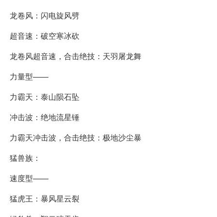
龙卷风：闪电旋风劈
超音速：破空寒冰砍
龙卷风超音速，合击绝技：天羽屠龙舞
力量型——
力霸天：泰山陨石坠
冲击波：绝地流星锤
力霸天冲击波，合击绝技：极地沙尘暴
猛兽族：
速度型——
猛虎王：暴风星云裂