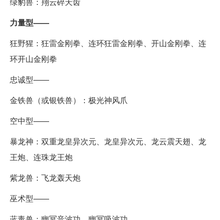
绿豹兽：翔云碎天齿
力量型——
狂野猩：狂雷金刚拳、连环狂雷金刚拳、开山金刚拳、连
环开山金刚拳
忠诚型——
金铁兽（或银铁兽）：极光神风爪
空中型——
暴龙神：双重龙皇异次元、龙皇异次元、龙云震天翅、龙
王炮、连珠龙王炮
紫龙兽：飞龙轰天炮
巫术型——
蓝毒兽：幽冥音波功、幽冥吸波功。