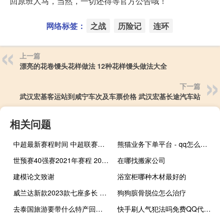
回原班人马，当然，一切还得等官方公告哦！
网络标签：
之战
历险记
连环
上一篇
漂亮的花卷馒头花样做法 12种花样馒头做法大全
下一篇
武汉宏基客运站到咸宁车次及车票价格 武汉宏基长途汽车站
相关问题
中超最新赛程时间 中超联赛赛程时间表
熊猫业务下单平台 - qq怎么花钱买访客_快手刷双击在线下单
世预赛40强赛2021年赛程 2021世界杯预选赛时间
在哪找搬家公司
建模论文致谢
浴室柜哪种木材最好的
威兰达新款2023款七座多长 威兰达新款2023款报价及图片
狗狗膑骨脱位怎么治疗
去泰国旅游要带什么特产回来 去泰国旅游要带什么
快手刷人气犯法吗免费QQ代刷说说(众人快手刷)