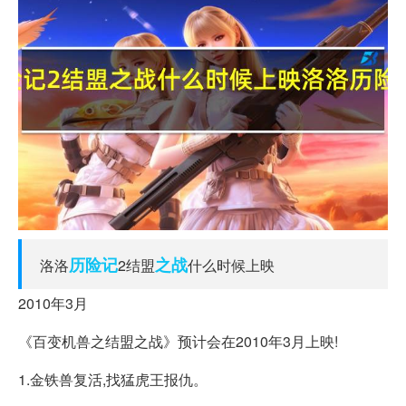
历险记
之战
洛洛
2结盟
什么时候上映
2010年3月
《百变机兽之结盟之战》预计会在2010年3月上映!
1.金铁兽复活,找猛虎王报仇。