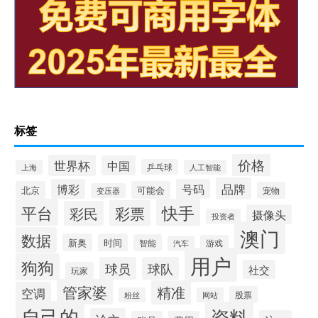
标签
价格
世界杯
中国
乒乓球
上海
人工智能
品牌
博彩
号码
北京
可能会
宠物
变压器
平台
快手
彩票
彩民
摄像头
投资者
澳门
数据
新奥
时间
智能
游戏
汽车
用户
狗狗
球员
球队
社交
玩家
管家婆
精准
空调
股票
粉丝
网站
自己的
资料