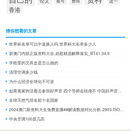
论文
这一
账号
费用
香港
猜你想看的文章
世界杯名单可以中途换人吗 世界杯大名单多少人
新澳门内部正版资料大全,劝慰精选解释落实_BT41.34.9
学校里的文具盒是怎么做的
清理空调多少钱
为什么经济全球化不可逆
如果黄家驹活着去参加好声音.四个导师会转身不 中国好声音导师全转身
全球天然气排名前十名国家
2024澳门新资料大全免费直播##解读数据对比分析-2903.ISO5.10
中央空调100是几匹