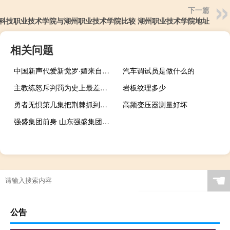
下一篇
科技职业技术学院与湖州职业技术学院比较 湖州职业技术学院地址
相关问题
中国新声代爱新觉罗·媚来自哪里 爱新觉罗媚中国好声音
汽车调试员是做什么的
主教练怒斥判罚为史上最差，呼吁更换裁判
岩板纹理多少
勇者无惧第几集把荆棘抓到的 勇者无惧一共多少集
高频变压器测量好坏
强盛集团前身 山东强盛集团有限公司
☚
公告