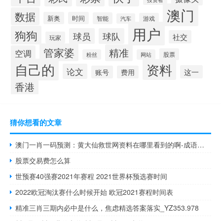
澳门
数据
新奥
时间
智能
游戏
汽车
用户
狗狗
球员
球队
社交
玩家
管家婆
精准
空调
股票
粉丝
网站
自己的
资料
论文
这一
账号
费用
香港
猜你想看的文章
澳门一肖一码预测：黄大仙救世网资料在哪里看到的啊-成语解释落实-3494.V1.215
股票交易费怎么算
世预赛40强赛2021年赛程 2021世界杯预选赛时间
2022欧冠淘汰赛什么时候开始 欧冠2021赛程时间表
精准三肖三期内必中是什么，焦虑精选答案落实_YZ353.978