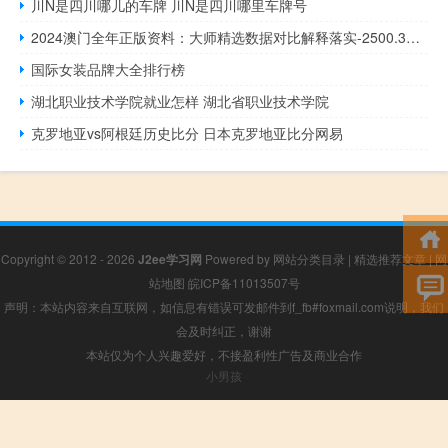
川N是四川哪儿的车牌 川N是四川哪里车牌号
2024澳门全年正版资料：大师精选数据对比解释落实-2500.3D.A418
国际女装品牌大全排行榜
湖北职业技术学院就业怎样 湖北省职业技术学院
克罗地亚vs阿根廷历史比分 日本克罗地亚比分网易
Copyright © 2012 - 2026
J2ee学习网
Powered by
网站分类目录
|
精选推荐文章
|
网
站地图
皖ICP备11013507号
声明：本站内容来自互联网，如信息有错误可发邮件到f_fb#foxmail.com说明，我们
会及时纠正，谢谢
本站仅为个人兴趣爱好，不接盈利性广告及商业合作
小男孩