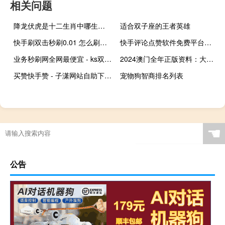
相关问题
降龙伏虎是十二生肖中哪生肖_作答解释落实的民间信仰_V25.97.24
适合双子座的王者英雄
快手刷双击秒刷0.01 怎么刷快手双击浏览量(如何刷快手双击量)
快手评论点赞软件免费平台南荷 快手怎么点赞(快手给自己评论点赞软件免费)
业务秒刷网全网最便宜 - ks双击业务便宜_抖音业务下单免费
2024澳门全年正版资料：大师精选数据对比解释落实-2500.3D.A418
买赞快手赞 - 子潇网站自助下单,熊猫社区空间业务自助下单平台
宠物狗智商排名列表
☚
公告