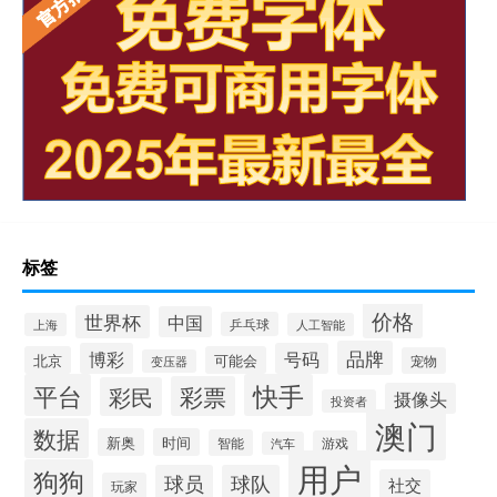
标签
价格
世界杯
中国
乒乓球
上海
人工智能
品牌
博彩
号码
北京
可能会
宠物
变压器
平台
快手
彩票
彩民
摄像头
投资者
澳门
数据
新奥
时间
智能
游戏
汽车
用户
狗狗
球员
球队
社交
玩家