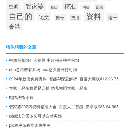
管家婆
精准
空调
股票
粉丝
网站
自己的
资料
论文
这一
账号
费用
香港
猜你想看的文章
中超冠军组什么意思 中超积分榜争冠组
nba总决赛有几场 nba总决赛开打时间
2024年新澳免费资料_智能AI深度解析_百度大脑版A12.26.75
大家一起来舞蹈是几拍 幼儿舞蹈大家一起来
电路块指令有
管家婆202四资料精准大全_百度人工智能_安卓版636.64.995
婚姻法分居多久可以自动离婚
plc程序编程培训哪里有