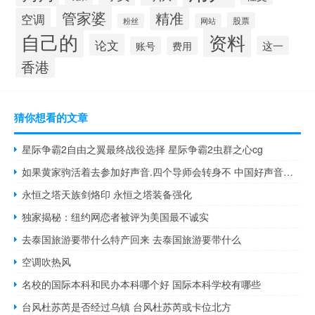
管家婆
精准
空调
股票
粉丝
网站
自己的
资料
论文
这一
账号
费用
香港
猜你想看的文章
星际争霸2自由之翼最终战役选择 星际争霸2虫群之心cg
如果黄家驹活着去参加好声音.四个导师会转身不 中国好声音导师全转身
永恒之塔天族剑烙印 永恒之塔装备强化
独家揭秘：纽约网恋者被评为美国最不诚实
去泰国旅游要带什么特产回来 去泰国旅游要带什么
空调吹热风
名校的国际本科和民办本科哪个好 国际本科学校有哪些
台风杜苏芮是否经过乌镇 台风杜苏芮或卡位北方