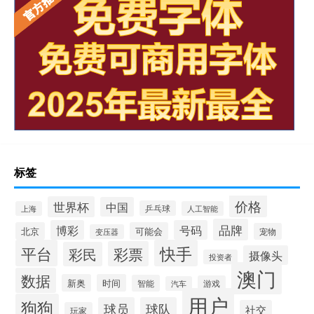
标签
价格
世界杯
中国
乒乓球
上海
人工智能
品牌
博彩
号码
北京
可能会
宠物
变压器
平台
快手
彩票
彩民
摄像头
投资者
澳门
数据
新奥
时间
智能
游戏
汽车
用户
狗狗
球员
球队
社交
玩家