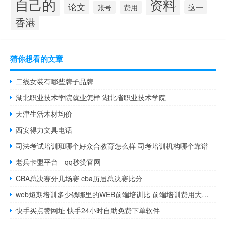
自己的
资料
论文
这一
账号
费用
香港
猜你想看的文章
二线女装有哪些牌子品牌
湖北职业技术学院就业怎样 湖北省职业技术学院
天津生活木材均价
西安得力文具电话
司法考试培训班哪个好众合教育怎么样 司考培训机构哪个靠谱
老兵卡盟平台 - qq秒赞官网
CBA总决赛分几场赛 cba历届总决赛比分
web短期培训多少钱哪里的WEB前端培训比 前端培训费用大概多少
快手买点赞网址 快手24小时自助免费下单软件