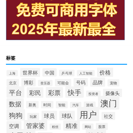
标签
价格
世界杯
中国
乒乓球
上海
人工智能
品牌
博彩
号码
北京
可能会
宠物
变压器
平台
快手
彩票
彩民
摄像头
投资者
澳门
数据
新奥
时间
智能
游戏
汽车
用户
狗狗
球员
球队
社交
玩家
管家婆
精准
空调
股票
粉丝
网站