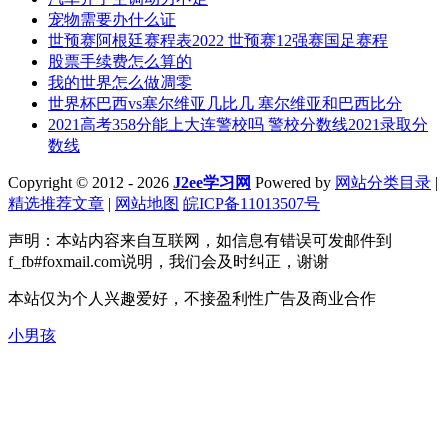
宠物需要办什么证
世预赛阿根廷赛程表2022 世预赛12强赛国足赛程
股票手续费怎么算的
我的世界怎么做凋零
世界杯巴西vs塞尔维亚几比几 塞尔维亚和巴西比分
2021高考358分能上大连警校吗 警校分数线2021录取分
数线
Copyright © 2012 - 2026
J2ee学习网
Powered by
网站分类目录
|
精选推荐文章
|
网站地图
皖ICP备11013507号
声明：本站内容来自互联网，如信息有错误可发邮件到
f_fb#foxmail.com说明，我们会及时纠正，谢谢
本站仅为个人兴趣爱好，不接盈利性广告及商业合作
小男孩