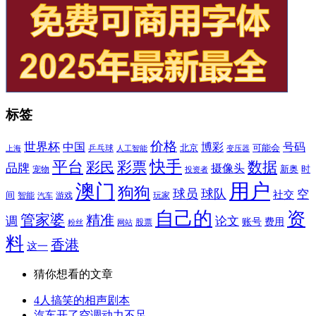
标签
价格
世界杯
中国
博彩
号码
北京
可能会
乒乓球
上海
人工智能
变压器
平台
快手
数据
彩民
彩票
品牌
摄像头
新奥
时
宠物
投资者
用户
澳门
狗狗
球员
球队
空
社交
间
智能
玩家
游戏
汽车
自己的
资
管家婆
精准
调
论文
账号
费用
股票
粉丝
网站
料
香港
这一
猜你想看的文章
4人搞笑的相声剧本
汽车开了空调动力不足