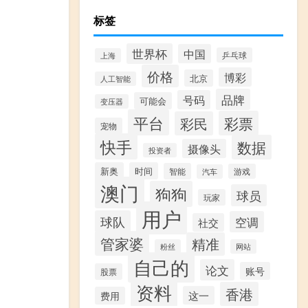
标签
世界杯
中国
乒乓球
上海
价格
博彩
北京
人工智能
品牌
号码
可能会
变压器
平台
彩票
彩民
宠物
快手
数据
摄像头
投资者
新奥
时间
智能
游戏
汽车
澳门
狗狗
球员
玩家
用户
球队
空调
社交
管家婆
精准
粉丝
网站
自己的
论文
账号
股票
资料
香港
这一
费用