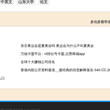
中英文
山东大学
论文
多伦多留学
东京奥运会是夏奥会吗 奥运会为什么不叫夏奥会
万福卡盟平台 - cf排位号卡盟,点赞商城app
全球十大赚钱公司排名
香港内部公开资料最准__最经典的诗意解释落实-540.CC.2
入口
|
网站地图
皖ICP备11013507号