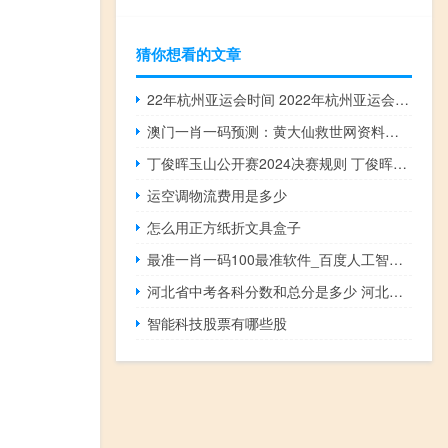
猜你想看的文章
22年杭州亚运会时间 2022年杭州亚运会时间
澳门一肖一码预测：黄大仙救世网资料在哪里看到的啊-成语解释落实-3494.V1.215
丁俊晖玉山公开赛2024决赛规则 丁俊晖斯诺克玉山公开赛
运空调物流费用是多少
怎么用正方纸折文具盒子
最准一肖一码100最准软件_百度人工智能_安卓版636.64.619
河北省中考各科分数和总分是多少 河北省中考满分多少分
智能科技股票有哪些股