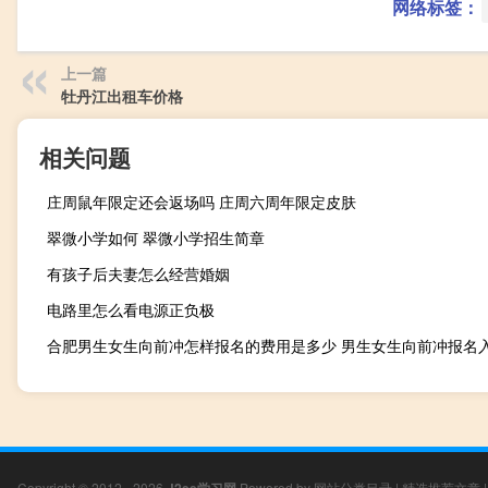
网络标签：
上一篇
牡丹江出租车价格
相关问题
庄周鼠年限定还会返场吗 庄周六周年限定皮肤
翠微小学如何 翠微小学招生简章
有孩子后夫妻怎么经营婚姻
电路里怎么看电源正负极
合肥男生女生向前冲怎样报名的费用是多少 男生女生向前冲报名
Copyright © 2012 - 2026
Powered by
网站分类目录
|
精选推荐文章