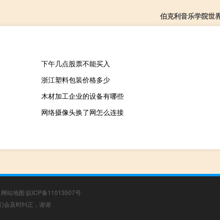
伯克利音乐学院世
下午几点股票不能买入
浙江塑料包装价格多少
木材加工企业的设备有哪些
网络摄像头换了网怎么连接
|
网站地图
皖ICP备11013507号
，我们会及时纠正，谢谢