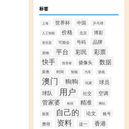
标签
世界杯
中国
乒乓球
上海
价格
博彩
北京
人工智能
品牌
号码
可能会
变压器
平台
彩票
彩民
宠物
快手
数据
摄像头
投资者
新奥
时间
智能
游戏
汽车
澳门
狗狗
球员
玩家
用户
球队
空调
社交
管家婆
精准
粉丝
网站
自己的
论文
账号
股票
资料
香港
这一
费用