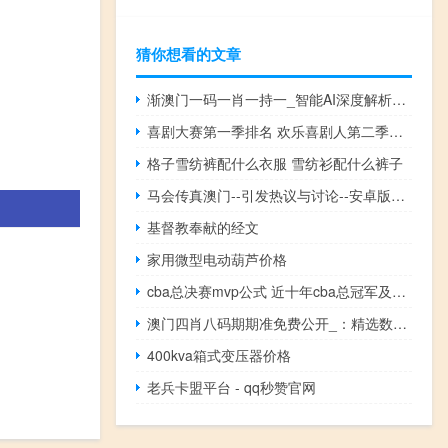
猜你想看的文章
渐澳门一码一肖一持一_智能AI深度解析_百家号版v47.08.183
喜剧大赛第一季排名 欢乐喜剧人第二季排名
格子雪纺裤配什么衣服 雪纺衫配什么裤子
马会传真澳门--引发热议与讨论--安卓版169.804
基督教奉献的经文
家用微型电动葫芦价格
cba总决赛mvp公式 近十年cba总冠军及mvp
澳门四肖八码期期准免费公开_：精选数据对比解释落实-654.DHA.70
400kva箱式变压器价格
老兵卡盟平台 - qq秒赞官网