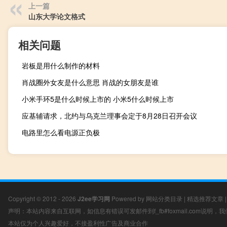
上一篇
山东大学论文格式
相关问题
岩板是用什么制作的材料
肖战圈外女友是什么意思 肖战的女朋友是谁
小米手环5是什么时候上市的 小米5什么时候上市
应基辅请求，北约与乌克兰理事会定于8月28日召开会议
电路里怎么看电源正负极
Copyright © 2012 - 2026
J2ee学习网
Powered by
网站分类目录
|
精选推荐文章
声明：本站内容来自互联网，如信息有错误可发邮件到f_fb#foxmail.com说明
本站仅为个人兴趣爱好，不接盈利性广告及商业合作