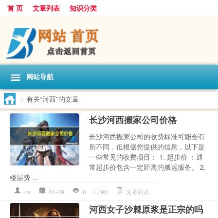
首 页
文章列表
知识分类
网站导航
>
有关“河西”的文章
长沙河西搬家公司价格
长沙河西搬家公司的收费标准可能会有
所不同，但根据您提供的信息，以下是
一些常见的收费项目： 1. 起步价 ：通
常起步价包含一定距离的搬运服务。 2.
楼层费 ...
zs
01-29
0
798
文章列表
河西女子沙棘原浆是正宗的吗