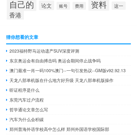
自己的
资料
论文
这一
账号
费用
香港
猜你想看的文章
2023福特野马运动遗产SUV深度评测
东京奥运会有自由搏击吗 奥运会期间停止战争吗
澳门最准一肖一码100%澳门--一句引发热议--GM版v92.92.13
天龙八部单机版在什么地方好升级 天龙八部单机版操作
听证程序是什么
东莞汽车过户流程
哲学通论文章怎么写
汽车为什么会积碳
郑州普海外语学校高中怎么样 郑州外国语学校国际部