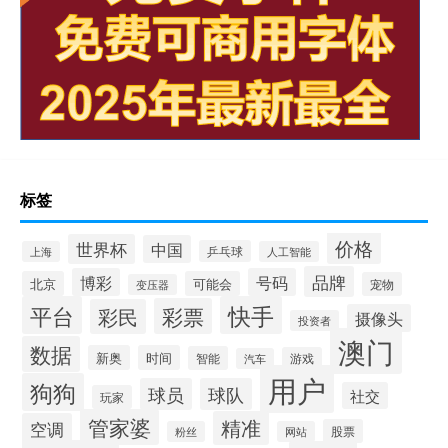
标签
价格
世界杯
中国
乒乓球
上海
人工智能
品牌
博彩
号码
北京
可能会
宠物
变压器
平台
快手
彩票
彩民
摄像头
投资者
澳门
数据
新奥
时间
智能
游戏
汽车
用户
狗狗
球员
球队
社交
玩家
管家婆
精准
空调
股票
粉丝
网站