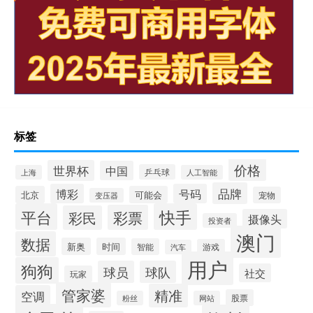
标签
价格
世界杯
中国
乒乓球
上海
人工智能
品牌
博彩
号码
北京
可能会
宠物
变压器
平台
快手
彩票
彩民
摄像头
投资者
澳门
数据
新奥
时间
智能
游戏
汽车
用户
狗狗
球员
球队
社交
玩家
管家婆
精准
空调
股票
粉丝
网站