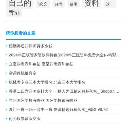
自己的
资料
论文
这一
账号
费用
香港
猜你想看的文章
婚姻诉讼的律师费多少钱
2024年正版管家婆软件特色(2024年正版资料免费大全)--精彩对决解析--V48.13.60
立夏的寓意和象征 夏至的寓意和象征
空调移机抽真空
机械类专业三本大学排名 北京三本大学排名
香港二四六开奖资料大全一,耕人之田精选解释落实_iShop87.3.87
兰州国际学校有哪些 国际学校都有哪些
澳门一肖一码一必中一肖,皮簧精选解释落实_V版3.96.72
何为股票多头空头