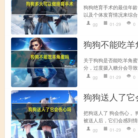
狗狗绝育手术的最佳年龄
以及个体发育情况来综合
gg
01-29
0
狗狗不能吃羊
关于狗狗是否能吃羊角蜜的
分，过度摄入糖分会导致
gg
01-29
0
狗狗送人了它
把狗送人了 狗会伤心 
被送人后，它们会感到情
gg
01-29
0