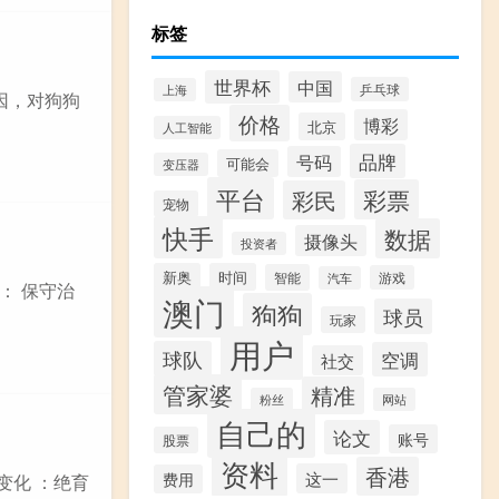
标签
世界杯
中国
乒乓球
上海
因，对狗狗
价格
博彩
北京
人工智能
品牌
号码
可能会
变压器
平台
彩票
彩民
宠物
快手
数据
摄像头
投资者
新奥
时间
智能
游戏
汽车
： 保守治
澳门
狗狗
球员
玩家
用户
球队
空调
社交
管家婆
精准
粉丝
网站
自己的
论文
账号
股票
资料
香港
这一
费用
变化 ：绝育