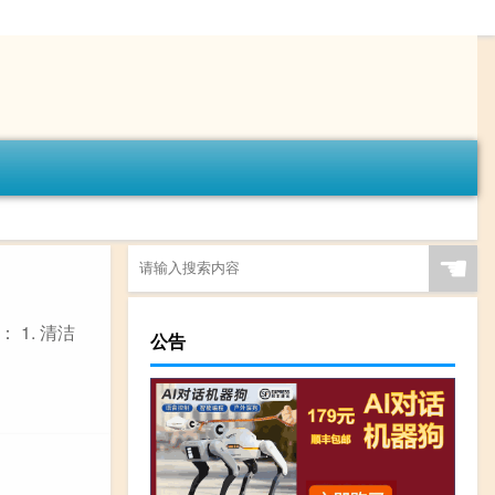
☚
1. 清洁
公告