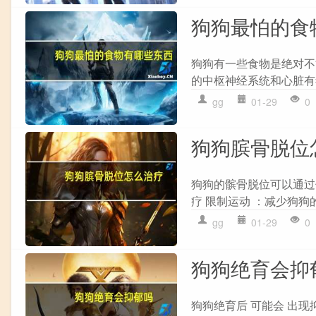
狗狗最怕的食
狗狗有一些食物是绝对不
的中枢神经系统和心脏有
gg
01-29
0
狗狗膑骨脱位
狗狗的髌骨脱位可以通过
疗 限制运动 ：减少狗狗
gg
01-29
0
狗狗绝育会抑
狗狗绝育后 可能会 出现