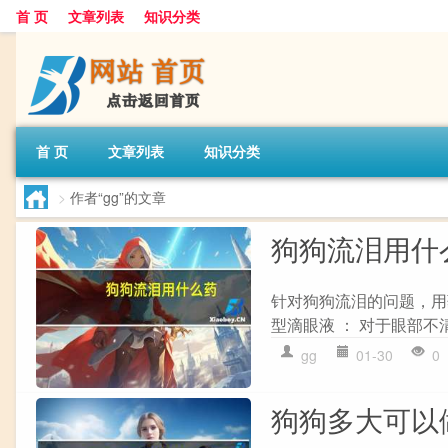
首 页
文章列表
知识分类
首 页
文章列表
知识分类
>
作者“gg”的文章
狗狗流泪用什
针对狗狗流泪的问题，用
型滴眼液 ： 对于眼部不
gg
01-30
0
狗狗多大可以