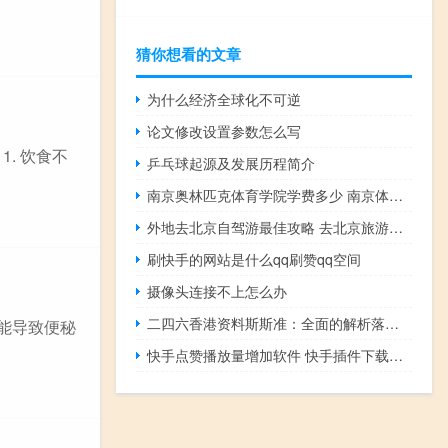
猜你想看的文章
为什么经济全球化不可逆
论文修改设置参数怎么写
. 饮食不
乒乓球起源及发展历程简介
南京奥林匹克体育学院学费多少 南京体育学院奥林匹克学院
外地去北京自驾游最佳攻略 去北京旅游攻略及费用
刷快手的网站是什么qq刷赞qq空间
摄像头连接不上怎么办
二四六香港资料斯斯准：全面的解析落实-3861.3D.A848
可能导致便秘
快手点赞播放量增加软件 快手插件下载动态壁纸(快手点赞量和播放量可以挣钱吗)