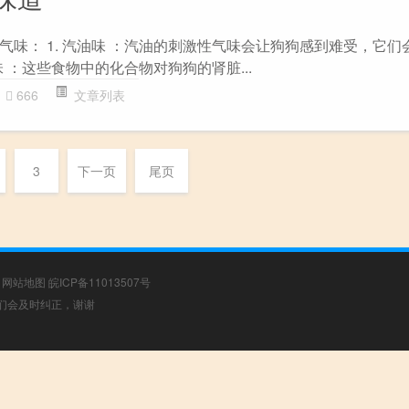
气味： 1. 汽油味 ：汽油的刺激性气味会让狗狗感到难受，它们
味 ：这些食物中的化合物对狗狗的肾脏...
666
文章列表
3
下一页
尾页
|
网站地图
皖ICP备11013507号
，我们会及时纠正，谢谢