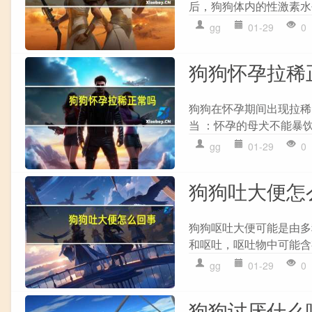
后，狗狗体内的性激素水
gg
01-29
0
狗狗怀孕拉稀
狗狗在怀孕期间出现拉稀
当 ：怀孕的母犬不能暴饮
gg
01-29
0
狗狗吐大便怎
狗狗呕吐大便可能是由多种
和呕吐，呕吐物中可能含有
gg
01-29
0
狗狗讨厌什么