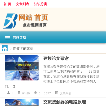
首 页
文章列表
知识分类
网站导航
>
作者“jl”的文章
建模论文致谢
在撰写数学建模论文的致谢部分时，您
可以参考以下结构和内容： --- ## 致谢
在此，我衷心感谢所有在我攻读数学建
模博士学位期间给予帮助和支持的人
们。 导...
jl
01-29
0
577
文章列表
交流接触器的电路原理