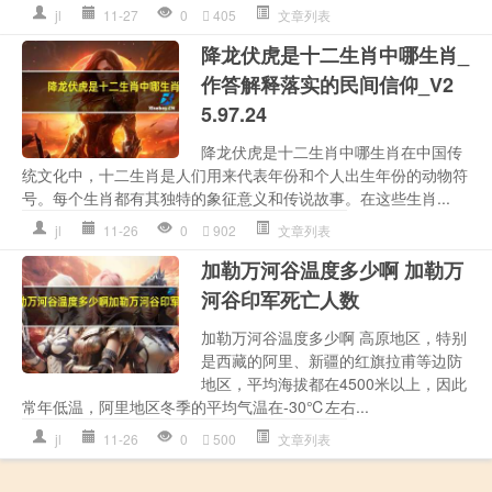
jl
11-27
0
405
文章列表
降龙伏虎是十二生肖中哪生肖_
作答解释落实的民间信仰_V2
5.97.24
降龙伏虎是十二生肖中哪生肖在中国传
统文化中，十二生肖是人们用来代表年份和个人出生年份的动物符
号。每个生肖都有其独特的象征意义和传说故事。在这些生肖...
jl
11-26
0
902
文章列表
加勒万河谷温度多少啊 加勒万
河谷印军死亡人数
加勒万河谷温度多少啊 高原地区，特别
是西藏的阿里、新疆的红旗拉甫等边防
地区，平均海拔都在4500米以上，因此
常年低温，阿里地区冬季的平均气温在-30℃左右...
jl
11-26
0
500
文章列表