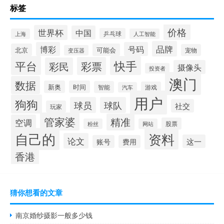
标签
价格
世界杯
中国
乒乓球
上海
人工智能
品牌
博彩
号码
北京
可能会
宠物
变压器
平台
快手
彩票
彩民
摄像头
投资者
澳门
数据
新奥
时间
智能
游戏
汽车
用户
狗狗
球员
球队
社交
玩家
管家婆
精准
空调
股票
粉丝
网站
自己的
资料
论文
这一
账号
费用
香港
猜你想看的文章
南京婚纱摄影一般多少钱