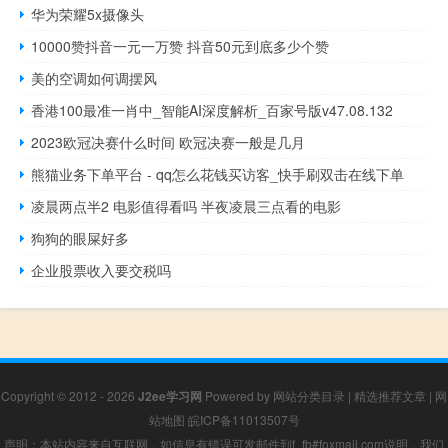
华为荣耀5x摄像头
10000赞抖音一元一万赞 抖音50元到底多少个赞
美的空调如何调摆风
香港100最准一肖中_智能AI深度解析_百家号版v47.08.132
2023欧冠决赛什么时间 欧冠决赛一般是几月
熊猫业务下单平台 - qq怎么花钱买访客_快手刷双击在线下单
凌晨两点半2 电影值得看吗 半夜凌晨三点看的电影
狗狗的眼屎好多
企业股票收入要交税吗
Copyright © 2012 - 2026
J2ee学习网
Powered by
网站分类目录
|
精选推荐文章
|
网
站地图
皖ICP备11013507号
声明：本站内容来自互联网，如信息有错误可发邮件到f_fb#foxmail.com说明，我们