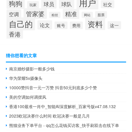
用户
狗狗
球员
球队
社交
玩家
管家婆
精准
空调
股票
粉丝
网站
自己的
资料
论文
这一
账号
费用
香港
猜你想看的文章
南京婚纱摄影一般多少钱
华为荣耀5x摄像头
10000赞抖音一元一万赞 抖音50元到底多少个赞
美的空调如何调摆风
香港100最准一肖中_智能AI深度解析_百家号版v47.08.132
2023欧冠决赛什么时间 欧冠决赛一般是几月
熊猫业务下单平台 - qq怎么花钱买访客_快手刷双击在线下单