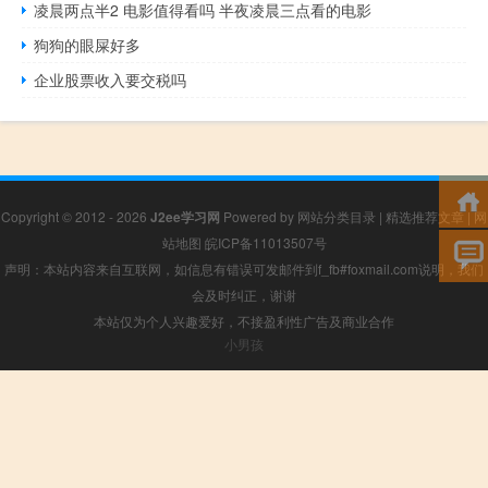
凌晨两点半2 电影值得看吗 半夜凌晨三点看的电影
狗狗的眼屎好多
企业股票收入要交税吗
Copyright © 2012 - 2026
J2ee学习网
Powered by
网站分类目录
|
精选推荐文章
|
网
站地图
皖ICP备11013507号
声明：本站内容来自互联网，如信息有错误可发邮件到f_fb#foxmail.com说明，我们
会及时纠正，谢谢
本站仅为个人兴趣爱好，不接盈利性广告及商业合作
小男孩