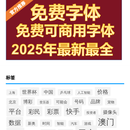
标签
价格
世界杯
中国
乒乓球
上海
人工智能
品牌
博彩
号码
北京
可能会
宠物
变压器
平台
快手
彩票
彩民
摄像头
投资者
澳门
数据
新奥
时间
智能
游戏
汽车