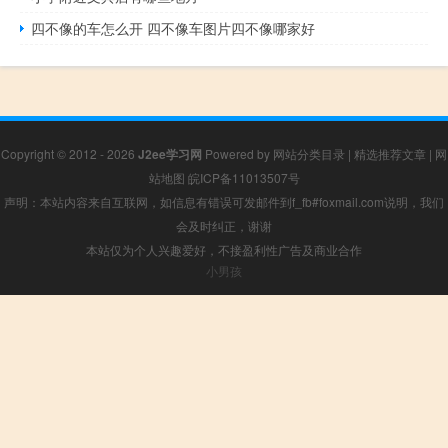
四不像的车怎么开 四不像车图片四不像哪家好
Copyright © 2012 - 2026
J2ee学习网
Powered by
网站分类目录
|
精选推荐文章
|
网
站地图
皖ICP备11013507号
声明：本站内容来自互联网，如信息有错误可发邮件到f_fb#foxmail.com说明，我们
会及时纠正，谢谢
本站仅为个人兴趣爱好，不接盈利性广告及商业合作
小男孩