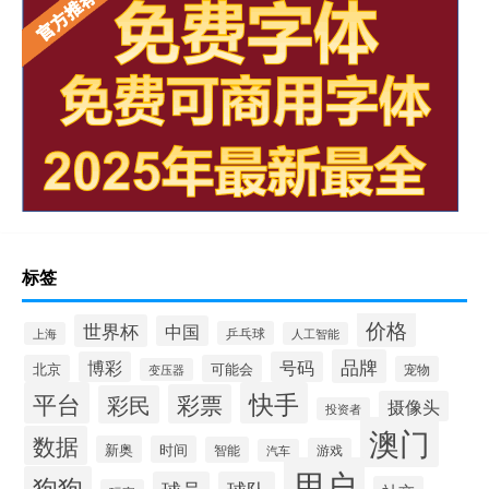
标签
价格
世界杯
中国
乒乓球
上海
人工智能
品牌
博彩
号码
北京
可能会
宠物
变压器
平台
快手
彩票
彩民
摄像头
投资者
澳门
数据
新奥
时间
智能
游戏
汽车
用户
狗狗
球员
球队