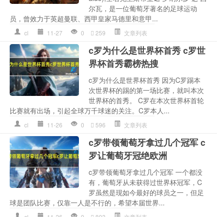
尔瓦，是一位葡萄牙著名的足球运动
员，曾效力于英超曼联、西甲皇家马德里和意甲...
cl
11-27
0
259
文章列表
c罗为什么是世界杯首秀 c罗世
界杯首秀霸榜热搜
c罗为什么是世界杯首秀 因为C罗踢本
次世界杯的踢的第一场比赛，就叫本次
世界杯的首秀。 C罗在本次世界杯首轮
比赛就有出场，引起全球万千球迷的关注。C罗本人...
cl
11-26
0
596
文章列表
c罗带领葡萄牙拿过几个冠军 c
罗让葡萄牙冠绝欧洲
c罗带领葡萄牙拿过几个冠军 一个都没
有，葡萄牙从未获得过世界杯冠军，C
罗虽然是现如今最好的球员之一，但足
球是团队比赛，仅靠一人是不行的，希望本届世界...
cl
11-26
0
803
文章列表