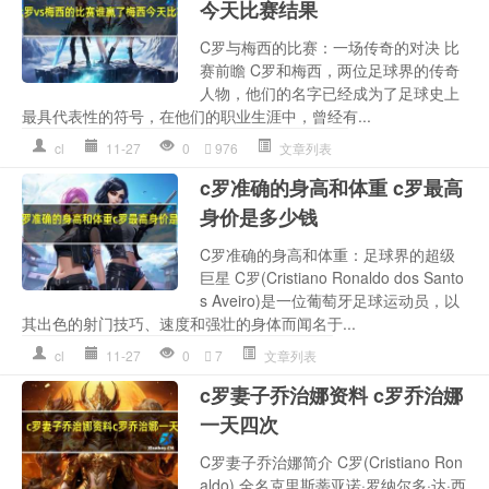
今天比赛结果
C罗与梅西的比赛：一场传奇的对决 比
赛前瞻 C罗和梅西，两位足球界的传奇
人物，他们的名字已经成为了足球史上
最具代表性的符号，在他们的职业生涯中，曾经有...
cl
11-27
0
976
文章列表
c罗准确的身高和体重 c罗最高
身价是多少钱
C罗准确的身高和体重：足球界的超级
巨星 C罗(Cristiano Ronaldo dos Santo
s Aveiro)是一位葡萄牙足球运动员，以
其出色的射门技巧、速度和强壮的身体而闻名于...
cl
11-27
0
7
文章列表
c罗妻子乔治娜资料 c罗乔治娜
一天四次
C罗妻子乔治娜简介 C罗(Cristiano Ron
aldo),全名克里斯蒂亚诺·罗纳尔多·达·西