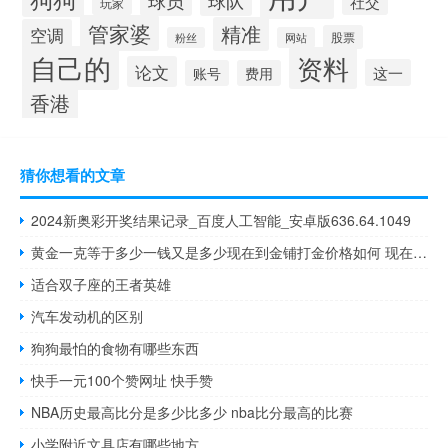
社交
玩家
管家婆
精准
空调
股票
粉丝
网站
自己的
资料
论文
这一
账号
费用
香港
猜你想看的文章
2024新奥彩开奖结果记录_百度人工智能_安卓版636.64.1049
黄金一克等于多少一钱又是多少现在到金铺打金价格如何 现在金子多少钱一克
适合双子座的王者英雄
汽车发动机的区别
狗狗最怕的食物有哪些东西
快手一元100个赞网址 快手赞
NBA历史最高比分是多少比多少 nba比分最高的比赛
小学附近文具店有哪些地方