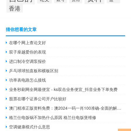
香港
猜你想看的文章
在哪个网上查论文好
双子座越爱你的表现
进口制冷空调泵报价
乒乓球球拍直板和横板区别
功率表电路怎么接线
业务秒刷网全网最便宜 - ks双击业务便宜_抖音业务下单免费
股票在哪个证券公司开户比较好
澳门精准正版资料免费：澳2024一码一肖100准确-全面的解析落实-761.V1.6
格兰仕电饭锅不加热什么原因 格兰仕电饭煲维修
空调健康模式什么意思