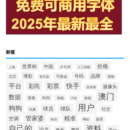
标签
价格
世界杯
中国
乒乓球
上海
人工智能
品牌
博彩
号码
北京
可能会
宠物
变压器
平台
快手
彩票
彩民
摄像头
投资者
澳门
数据
新奥
时间
智能
游戏
汽车
用户
狗狗
球员
球队
社交
玩家
管家婆
精准
空调
股票
粉丝
网站
自己的
资料
论文
这一
账号
费用