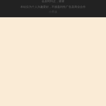
会及时纠正，谢谢
本站仅为个人兴趣爱好，不接盈利性广告及商业合作
小男孩