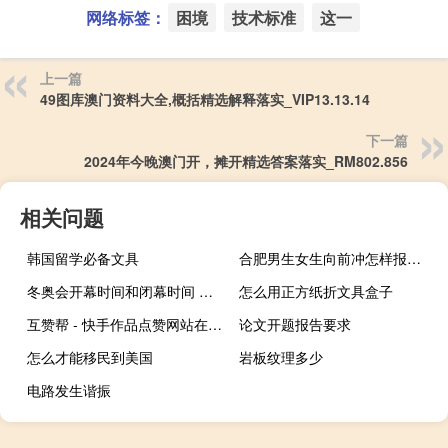
网络标签：
困境
技术标准
这一
上一篇
49图库澳门资料大全,概括精选解释落实_VIP13.13.14
下一篇
2024年今晚澳门开，摊开精选答案落实_RM802.856
相关问题
韩国留学必备文具
合肥男生女生向前冲怎样报名的费用是多少 男生女生向前冲报名入口
冬奥会开幕时间和闭幕时间 北京冬奥会哪天开始开幕
怎么用正方纸折文具盒子
互赞帮 - 快手作品点赞网站在线,专业卡盟-卡盟平台
论文开题报告要求
怎么才能移民到美国
岩板纹理多少
电路发生谐振