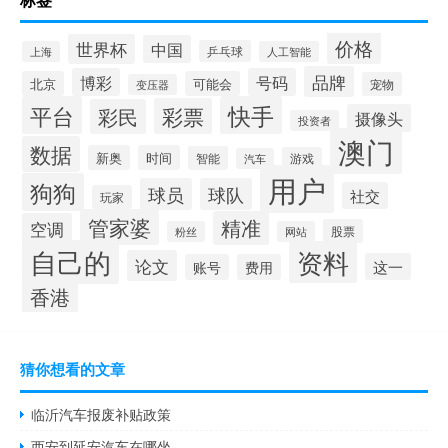
价格
世界杯
中国
乒乓球
上海
人工智能
品牌
博彩
号码
北京
可能会
宠物
变压器
平台
快手
彩票
彩民
摄像头
投资者
澳门
数据
新奥
时间
智能
游戏
汽车
用户
狗狗
球员
球队
社交
玩家
管家婆
精准
空调
股票
粉丝
网站
自己的
资料
论文
这一
账号
费用
香港
猜你想看的文章
临沂汽车报废补贴政策
西安到延安汽车在哪坐