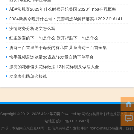
ABA常规赛2023年什么时候开始美国 2023年nba夺冠概率
2024新奥今晚开什么号：完善精选AI解释落实-1292.3D.A141
疫情财务分析论文怎么写
红尘嚣嚣的下一句是什么 旗开得胜下一句是什么
唐诗三百首里关于母爱的有几首 儿童唐诗三百首全集
快手视频刷浏览量qq说说转发量自助下单平台
漂亮的花卷馒头花样做法 12种花样馒头做法大全
功率表电路怎么接线
Copyright © 2012 - 2026
J2ee学习网
Powered by
网站分类目录
|
精选推荐文章
|
网
站地图
皖ICP备11013507号
声明：本站内容来自互联网，如信息有错误可发邮件到f_fb#foxmail.com说明，我们