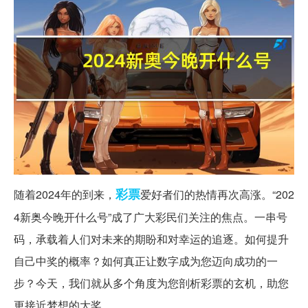
彩票
随着2024年的到来，
爱好者们的热情再次高涨。“202
4新奥今晚开什么号”成了广大彩民们关注的焦点。一串号
码，承载着人们对未来的期盼和对幸运的追逐。如何提升
自己中奖的概率？如何真正让数字成为您迈向成功的一
步？今天，我们就从多个角度为您剖析彩票的玄机，助您
更接近梦想的大奖。