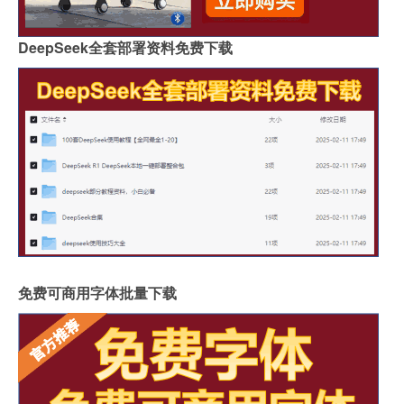
DeepSeek全套部署资料免费下载
免费可商用字体批量下载