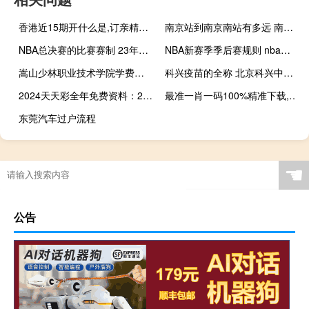
香港近15期开什么是,订亲精选解释落实_战略版8.27.87
南京站到南京南站有多远 南京火车站到南京南站
NBA总决赛的比赛赛制 23年nba总决赛时间
NBA新赛季季后赛规则 nba季后赛今日赛事
嵩山少林职业技术学院学费多少 嵩山少林寺学费多少一年
科兴疫苗的全称 北京科兴中维新冠疫苗
2024天天彩全年免费资料：2024年新澳彩开奖结果查询-全面的解析落实-2259.ISO.402
最准一肖一码100%精准下载,戎行精选解释落实_iPhone35.82.27
东莞汽车过户流程
☚
公告