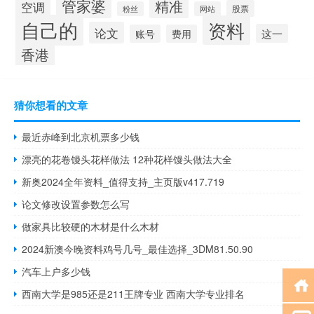
管家婆
精准
空调
股票
粉丝
网站
自己的
资料
论文
这一
账号
费用
香港
猜你想看的文章
最近赤峰到北京机票多少钱
漂亮的花卷馒头花样做法 12种花样馒头做法大全
新奥2024全年资料_值得支持_主页版v417.719
论文修改设置参数怎么写
做家具比较硬的木材是什么木材
2024新澳今晚资料鸡号几号_最佳选择_3DM81.50.90
汽车上户多少钱
西南大学是985还是211王牌专业 西南大学专业排名