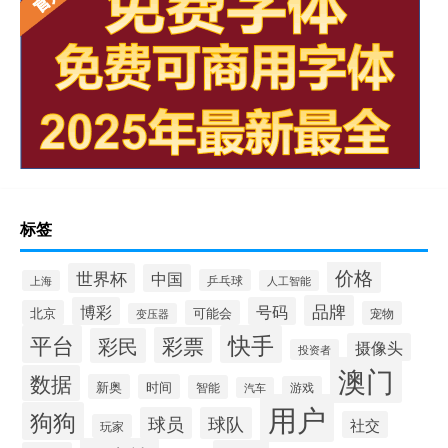
标签
价格
世界杯
中国
乒乓球
上海
人工智能
品牌
博彩
号码
北京
可能会
宠物
变压器
平台
快手
彩票
彩民
摄像头
投资者
澳门
数据
新奥
时间
智能
游戏
汽车
用户
狗狗
球员
球队
社交
玩家