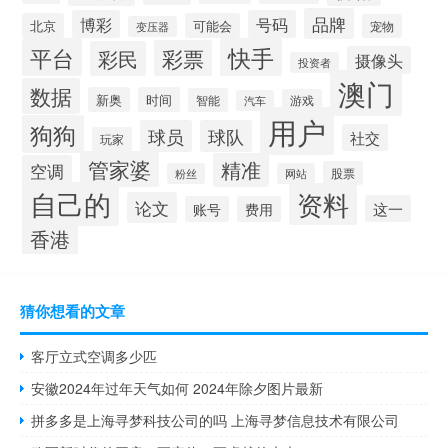
品牌
博彩
号码
北京
可能会
宠物
变压器
平台
快手
彩票
彩民
摄像头
投资者
澳门
数据
新奥
时间
智能
游戏
汽车
用户
狗狗
球员
球队
社交
玩家
管家婆
精准
空调
股票
粉丝
网站
自己的
资料
论文
这一
账号
费用
香港
猜你想看的文章
客厅立式空调多少匹
安徽2024年过年天气如何 2024年除夕图片最新
拼多多是上海寻梦科技公司的吗 上海寻梦信息技术有限公司