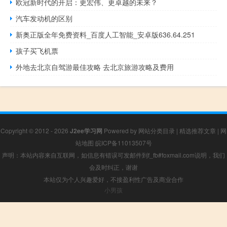
欧冠新时代的开启：更宏伟、更卓越的未来？
汽车发动机的区别
新奥正版全年免费资料_百度人工智能_安卓版636.64.251
孩子买飞机票
外地去北京自驾游最佳攻略 去北京旅游攻略及费用
Copyright © 2012 - 2026
J2ee学习网
Powered by
网站分类目录
|
精选推荐文章
|
网
站地图
皖ICP备11013507号
声明：本站内容来自互联网，如信息有错误可发邮件到f_fb#foxmail.com说明，我们
会及时纠正，谢谢
本站仅为个人兴趣爱好，不接盈利性广告及商业合作
小男孩