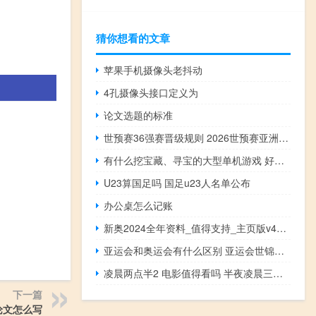
猜你想看的文章
苹果手机摄像头老抖动
4孔摄像头接口定义为
论文选题的标准
世预赛36强赛晋级规则 2026世预赛亚洲区赛制
有什么挖宝藏、寻宝的大型单机游戏 好玩大型单机游戏
U23算国足吗 国足u23人名单公布
办公桌怎么记账
新奥2024全年资料_值得支持_主页版v417.719
亚运会和奥运会有什么区别 亚运会世锦赛奥运会
凌晨两点半2 电影值得看吗 半夜凌晨三点看的电影
下一篇
论文怎么写