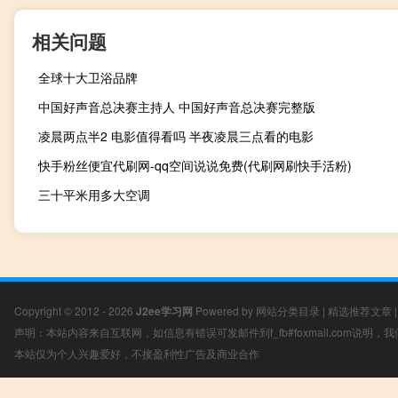
相关问题
全球十大卫浴品牌
中国好声音总决赛主持人 中国好声音总决赛完整版
凌晨两点半2 电影值得看吗 半夜凌晨三点看的电影
快手粉丝便宜代刷网-qq空间说说免费(代刷网刷快手活粉)
三十平米用多大空调
Copyright © 2012 - 2026
J2ee学习网
Powered by
网站分类目录
|
精选推荐文章
声明：本站内容来自互联网，如信息有错误可发邮件到f_fb#foxmail.com说明
本站仅为个人兴趣爱好，不接盈利性广告及商业合作