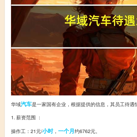
汽车
华域
是一家国有企业，根据提供的信息，其员工待遇
1. 薪资范围 ：
小时
一个月
操作工：21元/
，
约6762元。