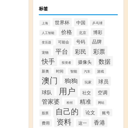
标签
世界杯
中国
乒乓球
上海
价格
博彩
北京
人工智能
品牌
号码
可能会
变压器
平台
彩票
彩民
宠物
快手
数据
摄像头
投资者
新奥
时间
智能
游戏
汽车
澳门
狗狗
球员
玩家
用户
球队
空调
社交
管家婆
精准
粉丝
网站
自己的
论文
账号
股票
资料
香港
这一
费用