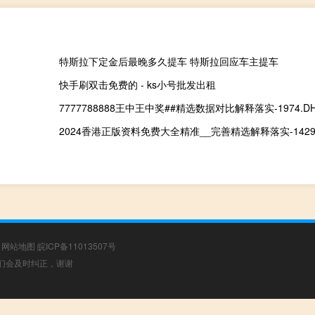
特斯拉下定金后最晚多久提车 特斯拉回应车主提车
快手刷双击免费的 - ks小号批发出租
7777788888王中王中奖##精选数据对比解释落实-1974.DHA
2024香港正版资料免费大全精准__完善精选解释落实-1429.3
|
网站地图
皖ICP备11013507号
，我们会及时纠正，谢谢