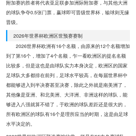
附加赛的胜者将代表亚足联参加洲际附加赛，与其他大洲
的球队争夺0.5张门票，赢球即可晋级世界杯，输球则无缘
晋级。
2026年世界杯欧洲区世预赛赛制
2026世界杯欧洲有16个名额，由原来的12个名额增加
到了第16个，增加了4个名额，乍一看欧洲区的提名名额
比较多，但是这也是由球队实力本身决定，欧洲区的国家
足球队大多都排在前列，足球水平较高，在每届世界杯中
都能够进入到半决赛甚至决赛，除此之外就是南美洲了，
其他像是亚洲、和北美洲、大洋洲、非洲这样的球队，能
够进入八强就算不错了，于欧洲的球队差距还是很大的，
所有欧洲区的球队有16个是理所应当的时期，这是由足球
水平决定的。