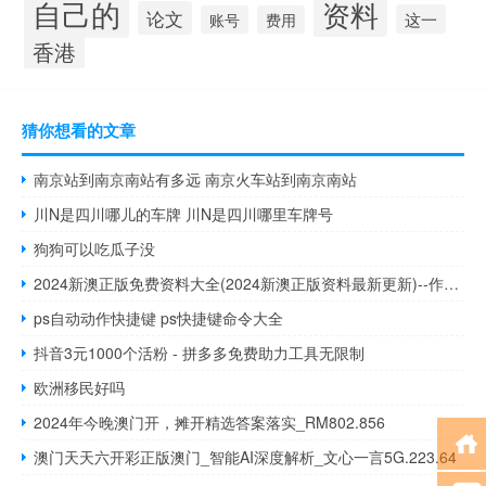
自己的
资料
论文
这一
账号
费用
香港
猜你想看的文章
南京站到南京南站有多远 南京火车站到南京南站
川N是四川哪儿的车牌 川N是四川哪里车牌号
狗狗可以吃瓜子没
2024新澳正版免费资料大全(2024新澳正版资料最新更新)--作答解释落实的民间信仰--3DM55.20.73
ps自动动作快捷键 ps快捷键命令大全
抖音3元1000个活粉 - 拼多多免费助力工具无限制
欧洲移民好吗
2024年今晚澳门开，摊开精选答案落实_RM802.856
澳门天天六开彩正版澳门_智能AI深度解析_文心一言5G.223.64