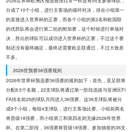
2026世界杯欧洲区预选赛按往常一样是有55支参赛球队，
分成了10个小组，进行主客场的循环对决，排在小组第一
的直接进入世界杯的正赛，而各个小组的第2名和欧国联
的优胜队将会进行第二轮的附加赛，这个时候进行单场对
决，胜出的球队可以成功进入世界杯的正赛，不过这个赛
制还没有最终确定，最终还需要欧足联通过，不过大致差
不多。
2026世预赛36强赛规则
2026年世界杯预选赛36强赛的规则如下：首先，亚足联将
分配8.5个名额，22支球队将通过第一阶段选拔与亚洲区FI
FA排名前25的球队共同进入36强赛。这36支球队将被分
成9个小组，每组4支球队，进行主客场比赛。小组前两名
将晋级18强赛，而小组第三和第四名则无缘2026年世界
杯。在第二阶段，36强赛将晋级18强赛。参加抽签的36支