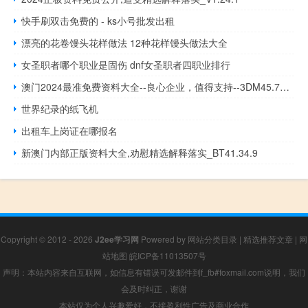
快手刷双击免费的 - ks小号批发出租
漂亮的花卷馒头花样做法 12种花样馒头做法大全
女圣职者哪个职业是固伤 dnf女圣职者四职业排行
澳门2024最准免费资料大全--良心企业，值得支持--3DM45.76.05
世界纪录的纸飞机
出租车上岗证在哪报名
新澳门内部正版资料大全,劝慰精选解释落实_BT41.34.9
Copyright © 2012 - 2026
J2ee学习网
Powered by
网站分类目录
|
精选推荐文章
|
网
站地图
皖ICP备11013507号
声明：本站内容来自互联网，如信息有错误可发邮件到f_fb#foxmail.com说明，我们
会及时纠正，谢谢
本站仅为个人兴趣爱好，不接盈利性广告及商业合作