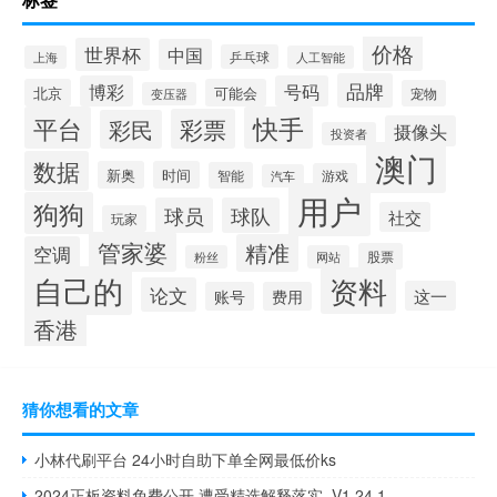
价格
世界杯
中国
乒乓球
上海
人工智能
品牌
博彩
号码
北京
可能会
宠物
变压器
平台
快手
彩票
彩民
摄像头
投资者
澳门
数据
新奥
时间
智能
游戏
汽车
用户
狗狗
球员
球队
社交
玩家
管家婆
精准
空调
股票
粉丝
网站
自己的
资料
论文
这一
账号
费用
香港
猜你想看的文章
小林代刷平台 24小时自助下单全网最低价ks
2024正板资料免费公开,遭受精选解释落实_V1.24.1