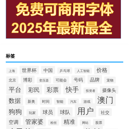
标签
价格
世界杯
中国
乒乓球
上海
人工智能
品牌
博彩
号码
北京
可能会
宠物
变压器
平台
快手
彩票
彩民
摄像头
投资者
澳门
数据
新奥
时间
智能
游戏
汽车
用户
狗狗
球员
球队
社交
玩家
管家婆
精准
空调
股票
粉丝
网站