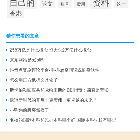
自己的
资料
论文
这一
账号
费用
香港
猜你想看的文章
258万亿是什么概念 恒大欠2万亿什么概念
京东网站是b2b吗
抖音点赞刷评论平台-手机qq空间说说刷赞软件
怎么用正方纸折文具盒子
斯卡伯勒回应共和党哈里斯的DEI指责：简直是荒谬
欧冠新时代的开启：更宏伟、更卓越的未来？
小狗狗前脚突然瘸了
名校的国际本科和民办本科哪个好 国际本科学校有哪些