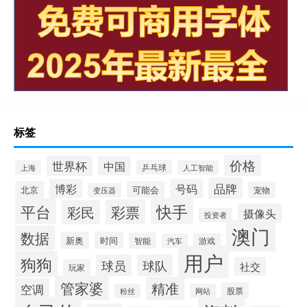
标签
价格
世界杯
中国
乒乓球
上海
人工智能
品牌
博彩
号码
北京
可能会
宠物
变压器
平台
快手
彩票
彩民
摄像头
投资者
澳门
数据
新奥
时间
智能
游戏
汽车
用户
狗狗
球员
球队
社交
玩家
管家婆
精准
空调
股票
粉丝
网站