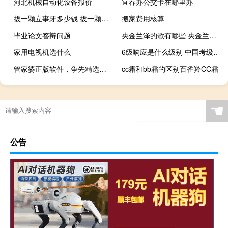
河北机械自动化设备报价
宜春办公交卡在哪里办
拔一颗立事牙多少钱 拔一颗智齿多少钱
搬家费用核算
毕业论文答辩问题
央金兰泽的歌有哪些 央金兰泽的所有歌曲
家用电视机选什么
6级响应是什么级别 中国考级舞蹈6级
管家婆正版软件，争先精选答案落实_XHX29.174
cc霜和bb霜的区别百雀羚CC霜
☚
公告