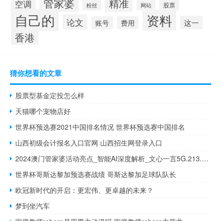
管家婆
精准
空调
股票
粉丝
网站
自己的
资料
论文
这一
账号
费用
香港
猜你想看的文章
股票型基金定投怎么样
天猫哪个宠物店好
世界杯预选赛2021中国排名情况 世界杯预选赛中国排名
山西初级会计报名入口官网 山西招生网登录入口
2024澳门管家婆活动亮点_智能AI深度解析_文心一言5G.213.1.63
世界杯哥斯达黎加预选赛战绩 哥斯达黎加足球队队长
欧冠新时代的开启：更宏伟、更卓越的未来？
梦到坐汽车