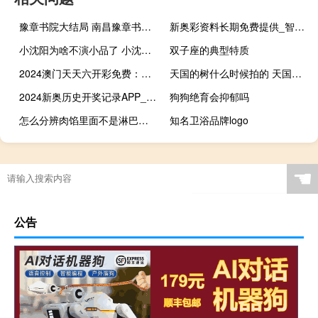
豫章书院大结局 南昌豫章书院打死学生
新奥彩资料长期免费提供_智能AI深度解析_百度大脑版A12.26.23
小沈阳为啥不演小品了 小沈阳爱是你我小品
双子座的典型特质
2024澳门天天六开彩免费：通俗的最新解答-3761.ISO.880
天国的树什么时候拍的 天国的树国语版全集
2024新奥历史开奖记录APP_引发热议与讨论_3DM60.84.43
狗狗绝育会抑郁吗
怎么分辨肉馅里面不是淋巴肉 怎么判断是不是淋巴肉
知名卫浴品牌logo
☚
公告