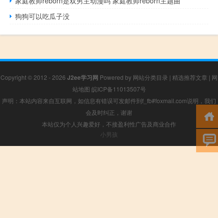
家庭教师reborn是双男主动漫吗 家庭教师reborn主题曲
狗狗可以吃瓜子没
Copyright © 2012 - 2026
J2ee学习网
Powered by
网站分类目录
|
精选推荐文章
|
网
站地图
皖ICP备11013507号
声明：本站内容来自互联网，如信息有错误可发邮件到f_fb#foxmail.com说明，我们
会及时纠正，谢谢
本站仅为个人兴趣爱好，不接盈利性广告及商业合作
小男孩