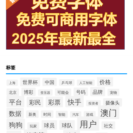
标签
价格
世界杯
中国
乒乓球
上海
人工智能
品牌
博彩
号码
北京
可能会
宠物
变压器
平台
快手
彩票
彩民
摄像头
投资者
澳门
数据
新奥
时间
智能
游戏
汽车
用户
狗狗
球员
球队
社交
玩家