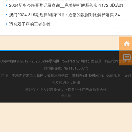
2024新奥今晚开奖记录查询__完美解析解释落实-1172.3D.A21
澳门2024-319期规律测消中特：通俗的数据对比解释落实-340.APP.17
适合双子座的王者英雄
Copyright © 2012 - 2026
J2ee学习网
Powered by
网站分类目录
|
精选推荐文章
|
网
站地图
皖ICP备11013507号
声明：本站内容来自互联网，如信息有错误可发邮件到f_fb#foxmail.com说明，我们
会及时纠正，谢谢
本站仅为个人兴趣爱好，不接盈利性广告及商业合作
小男孩