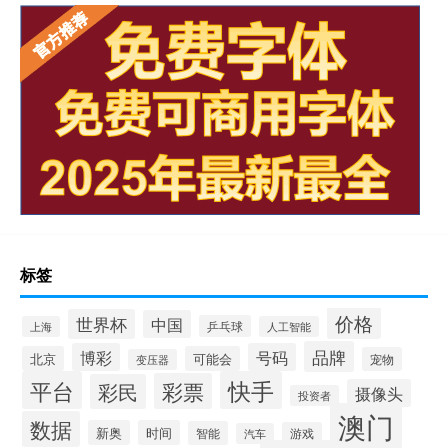
标签
价格
世界杯
中国
乒乓球
上海
人工智能
品牌
博彩
号码
北京
可能会
宠物
变压器
平台
快手
彩票
彩民
摄像头
投资者
澳门
数据
新奥
时间
智能
游戏
汽车