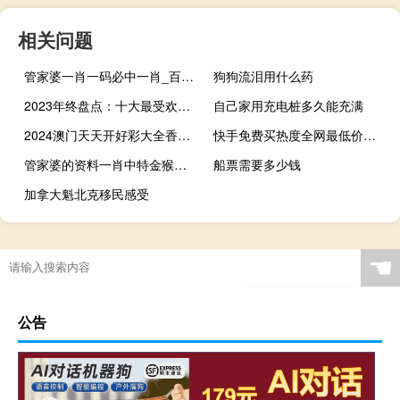
相关问题
管家婆一肖一码必中一肖_百度人工智能_安卓版636.64.34
狗狗流泪用什么药
2023年终盘点：十大最受欢迎的韩剧情侣
自己家用充电桩多久能充满
2024澳门天天开好彩大全香港__解释落实准入制度-1036.ISO.203
快手免费买热度全网最低价刷空间赞软件手机版
管家婆的资料一肖中特金猴王_百度人工智能_安卓版636.64.760
船票需要多少钱
加拿大魁北克移民感受
☚
公告