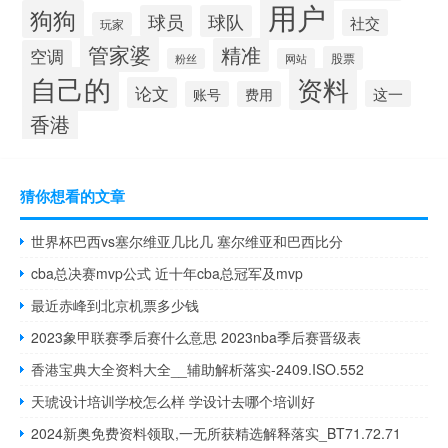
用户
狗狗
球员
球队
社交
玩家
管家婆
精准
空调
股票
粉丝
网站
自己的
资料
论文
这一
账号
费用
香港
猜你想看的文章
世界杯巴西vs塞尔维亚几比几 塞尔维亚和巴西比分
cba总决赛mvp公式 近十年cba总冠军及mvp
最近赤峰到北京机票多少钱
2023象甲联赛季后赛什么意思 2023nba季后赛晋级表
香港宝典大全资料大全__辅助解析落实-2409.ISO.552
天琥设计培训学校怎么样 学设计去哪个培训好
2024新奥免费资料领取,一无所获精选解释落实_BT71.72.71