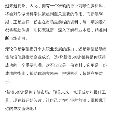
越来越复杂。因此，拥有一个准确的行业前瞻性资料库，
将会对你做出科学决策起到至关重要的作用。而新澳50
期，正是这样一份走在市场最前端的资料，每一期的发布
都将帮助你进一步拓宽视野，深入了解行业本质，精准判
断市场走向。
无论你是希望提升个人职业发展的能力，还是希望借助市
场前沿信息推动企业成长，选择“新澳50期”都将是你获得
成功的一个重要步骤。这不仅仅是一份资料，它更是一份
成功的指南，帮助你洞察未来，把握机会，超越竞争对
手。
“新澳50期”是你了解市场、预见未来、实现成功的最佳工
具。现在就开始阅读，让自己走在行业的前沿，掌握属于
你的成功密码吧！