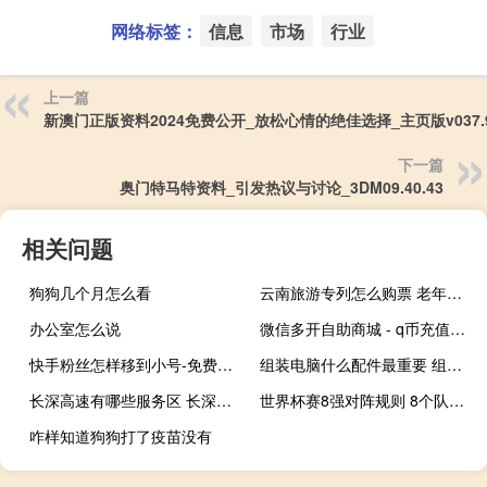
网络标签：
信息
市场
行业
上一篇
新澳门正版资料2024免费公开_放松心情的绝佳选择_主页版v037.9
下一篇
奥门特马特资料_引发热议与讨论_3DM09.40.43
相关问题
狗狗几个月怎么看
云南旅游专列怎么购票 老年旅游专列怎样购票
办公室怎么说
微信多开自助商城 - q币充值平台卡盟
快手粉丝怎样移到小号-免费刷空间点赞软件
组装电脑什么配件最重要 组装电脑配置推荐
长深高速有哪些服务区 长深高速是哪里到哪里
世界杯赛8强对阵规则 8个队淘汰赛对阵图
咋样知道狗狗打了疫苗没有