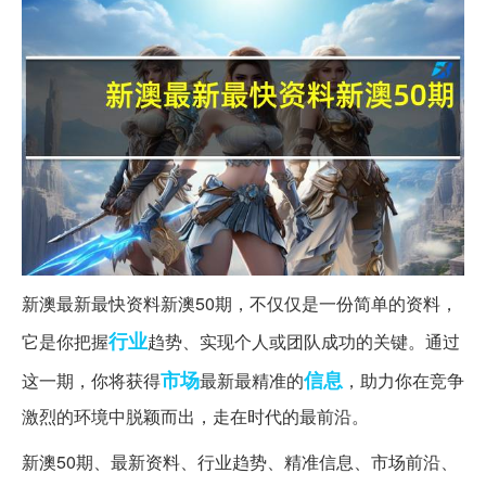
新澳最新最快资料新澳50期，不仅仅是一份简单的资料，
行业
它是你把握
趋势、实现个人或团队成功的关键。通过
市场
信息
这一期，你将获得
最新最精准的
，助力你在竞争
激烈的环境中脱颖而出，走在时代的最前沿。
新澳50期、最新资料、行业趋势、精准信息、市场前沿、