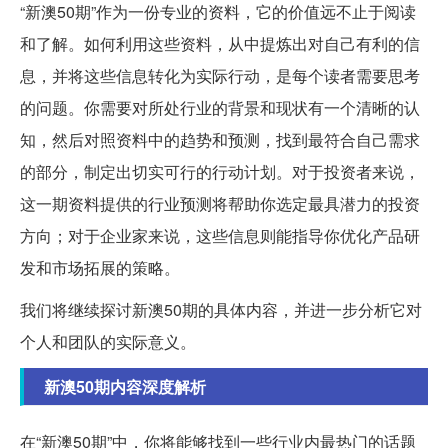
“新澳50期”作为一份专业的资料，它的价值远不止于阅读
和了解。如何利用这些资料，从中提炼出对自己有利的信
息，并将这些信息转化为实际行动，是每个读者需要思考
的问题。你需要对所处行业的背景和现状有一个清晰的认
知，然后对照资料中的趋势和预测，找到最符合自己需求
的部分，制定出切实可行的行动计划。对于投资者来说，
这一期资料提供的行业预测将帮助你选定最具潜力的投资
方向；对于企业家来说，这些信息则能指导你优化产品研
发和市场拓展的策略。
我们将继续探讨新澳50期的具体内容，并进一步分析它对
个人和团队的实际意义。
新澳50期内容深度解析
在“新澳50期”中，你将能够找到一些行业内最热门的话题