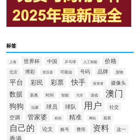
标签
价格
世界杯
中国
乒乓球
上海
人工智能
品牌
博彩
号码
北京
可能会
宠物
变压器
平台
快手
彩票
彩民
摄像头
投资者
澳门
数据
新奥
时间
智能
游戏
汽车
用户
狗狗
球员
球队
社交
玩家
管家婆
精准
空调
股票
粉丝
网站
自己的
资料
论文
这一
账号
费用
香港