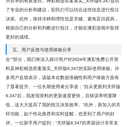
升胜率的有效途径。神彩精选答案落实_关怀版6.347提供
了专业的分析和建议，彩民们可以结合这些信息进行投注
决策。此外，保持冷静和理性也是关键。避免盲目跟风，
根据自己的分析和判断进行投注，才能在澳彩游戏中取得
更好的成绩。
五、用户反馈与使用体验分享
在“”部分，我们将深入探讨用户对2024年澳彩免费公开资
料及神彩精选答案落实_关怀版6.347的实际使用体验。许
多用户反馈表示，该版本在数据准确性和用户体验方面有
了显著提升。一位长期使用者分享道：“自从更新到关怀版
6.347后，我发现资料的更新速度更快，且错误率明显降
低，这大大提高了我的投注决策效率。”此外，新加入的关
怀功能，如个性化推荐和实时提醒，也受到了用户的好
评。一位新手用户提到：“关怀版6.347的界面设计非常友