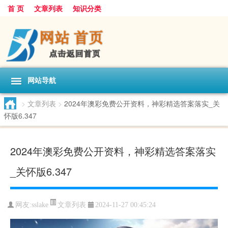
首 页
文章列表
知识分类
网站导航
>
文章列表
>
2024年澳彩免费公开资料，神彩精选答案落实_关
怀版6.347
2024年澳彩免费公开资料，神彩精选答案落实
_关怀版6.347
文章列表
网友:
sslake
2024-11-27 00:45:24