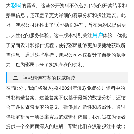
彩民
大
的需求。这些公开资料不仅包括传统的开奖结果和
赔率信息，还涵盖了更为详细的赛事分析和投注建议。此
外，澳彩公司还推出了“关怀版6.347”，旨在为彩民提供更
用户
加人性化的服务体验。这一版本特别关注
体验，优化
了界面设计和操作流程，使得彩民能够更加便捷地获取所
需信息。通过这些举措，澳彩公司不仅提升了自身的竞争
力，也为彩民带来了实实在在的便利。
二、神彩精选答案的权威解读
在“”部分，我们将深入探讨2024年澳彩免费公开资料中的
神彩精选答案。这些答案不仅基于最新的数据分析，还结
合了多位资深专家的意见，确保其准确性和权威性。通过
详细解析每一项答案背后的逻辑和依据，我们旨在为读者
提供一个全面而深入的理解，帮助他们在澳彩投注中做出