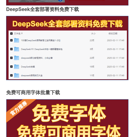
DeepSeek全套部署资料免费下载
免费可商用字体批量下载