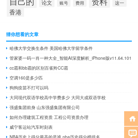
自己的
资料
论文
这一
账号
费用
香港
猜你想看的文章
哈佛大学交换生条件 美国哈佛大学留学条件
管家婆一码一肖一种大全_智能AI深度解析_iPhone版v11.64.101
cc霜和bb霜的区别百雀羚CC霜
空调160是多少匹
狗狗疫苗不打可以吗
大同现代双语学校高中学费多少 大同大成双语学校
强盛集团前身 山东强盛集团有限公司
如何办理建筑工程资质 工程公司资质办理
威宁客运站汽车时刻表
NBA历史上得分最高的是谁 nba历史得分榜排名