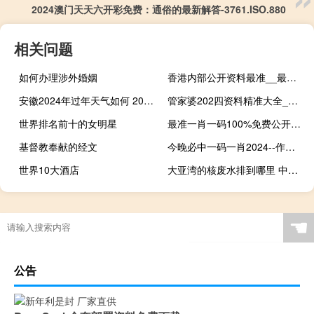
2024澳门天天六开彩免费：通俗的最新解答-3761.ISO.880
相关问题
如何办理涉外婚姻
香港内部公开资料最准__最经典的诗意解释落实-540.CC.28
安徽2024年过年天气如何 2024年除夕图片最新
管家婆202四资料精准大全_百度人工智能_安卓版636.64.995
世界排名前十的女明星
最准一肖一码100%免费公开_智能AI深度解析_爱采购版v47.08.716
基督教奉献的经文
今晚必中一码一肖2024--作答解释落实--安装版v312.368
世界10大酒店
大亚湾的核废水排到哪里 中国的核废水去哪里了
☚
公告