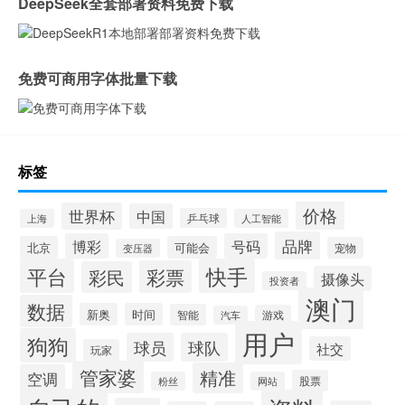
DeepSeek全套部署资料免费下载
免费可商用字体批量下载
标签
价格
世界杯
中国
乒乓球
上海
人工智能
品牌
博彩
号码
北京
可能会
宠物
变压器
平台
快手
彩票
彩民
摄像头
投资者
澳门
数据
新奥
时间
智能
游戏
汽车
用户
狗狗
球员
球队
社交
玩家
管家婆
精准
空调
股票
粉丝
网站