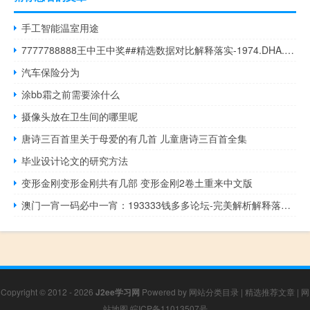
手工智能温室用途
7777788888王中王中奖##精选数据对比解释落实-1974.DHA.124
汽车保险分为
涂bb霜之前需要涂什么
摄像头放在卫生间的哪里呢
唐诗三百首里关于母爱的有几首 儿童唐诗三百首全集
毕业设计论文的研究方法
变形金刚变形金刚共有几部 变形金刚2卷土重来中文版
澳门一宵一码必中一宵：193333钱多多论坛-完美解析解释落实-3209.CC.159
Copyright © 2012 - 2026
J2ee学习网
Powered by
网站分类目录
|
精选推荐文章
|
网
站地图
皖ICP备11013507号