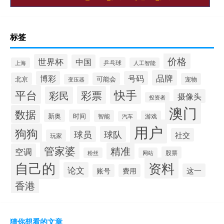
标签
价格
世界杯
中国
乒乓球
上海
人工智能
品牌
博彩
号码
北京
可能会
宠物
变压器
平台
快手
彩票
彩民
摄像头
投资者
澳门
数据
新奥
时间
智能
游戏
汽车
用户
狗狗
球员
球队
社交
玩家
管家婆
精准
空调
股票
粉丝
网站
自己的
资料
论文
这一
账号
费用
香港
猜你想看的文章