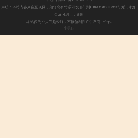
声明：本站内容来自互联网，如信息有错误可发邮件到f_fb#foxmail.com说明，我们
会及时纠正，谢谢
本站仅为个人兴趣爱好，不接盈利性广告及商业合作
小男孩