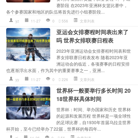
赛阶段 在2023年亚洲杯女篮比赛中，
各个参赛国家和地区的队伍将首先进行小组赛阶段...
yz
11-27
0
556
文章列表
亚运会女排赛程时间表出来了
吗 世界女排联赛日程表
2023年亚洲运动会女排赛程时间表和世
界女排联赛日程表发布 随着2023年亚
洲运动会的临近，各项赛事的日程安排
也逐渐浮出水面，作为其中的重要赛事之一，亚洲...
yy
11-27
0
226
文章列表
世界杯一般要举行多长时间 20
18世界杯具体时间
世界杯：时间、举办国家和历史 世界杯
的起源和发展历程 世界杯是一项全球性
的足球比赛，自1930年首届乌拉圭世界
杯开始，至今已经举办了22届，世界杯的每四年...
sj
11-26
0
56
文章列表