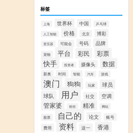
标签
世界杯
中国
乒乓球
上海
价格
博彩
北京
人工智能
品牌
号码
可能会
变压器
平台
彩票
彩民
宠物
快手
数据
摄像头
投资者
新奥
时间
智能
游戏
汽车
澳门
狗狗
球员
玩家
用户
球队
空调
社交
管家婆
精准
粉丝
网站
自己的
论文
账号
股票
资料
香港
这一
费用