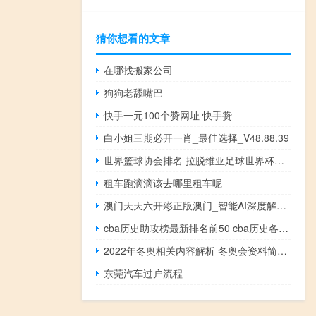
猜你想看的文章
在哪找搬家公司
狗狗老舔嘴巴
快手一元100个赞网址 快手赞
白小姐三期必开一肖_最佳选择_V48.88.39
世界篮球协会排名 拉脱维亚足球世界杯排名
租车跑滴滴该去哪里租车呢
澳门天天六开彩正版澳门_智能AI深度解析_文心一言5G.223.64
cba历史助攻榜最新排名前50 cba历史各项排行榜
2022年冬奥相关内容解析 冬奥会资料简介2022年
东莞汽车过户流程