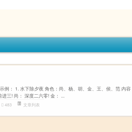
例： 1. 水下除夕夜 角色：尚、杨、胡、金、王、侯、范 内容：
进三! 尚： 深度二六零! 金： ...
483
文章列表