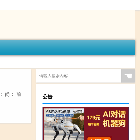
☚
 尚： 前
公告