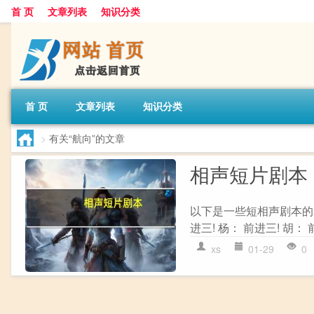
首 页
文章列表
知识分类
首 页
文章列表
知识分类
>
有关“航向”的文章
相声短片剧本
以下是一些短相声剧本的示
进三! 杨： 前进三! 胡： 前
xs
01-29
0